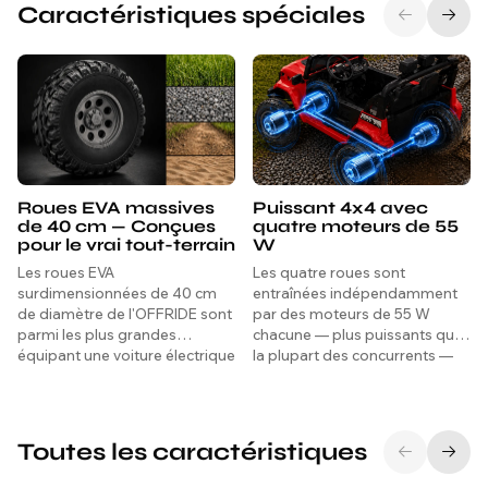
Caractéristiques spéciales
Roues EVA massives
Puissant 4x4 avec
de 40 cm — Conçues
quatre moteurs de 55
pour le vrai tout-terrain
W
Les roues EVA
Les quatre roues sont
surdimensionnées de 40 cm
entraînées indépendamment
de diamètre de l'OFFRIDE sont
par des moteurs de 55 W
parmi les plus grandes
chacune — plus puissants que
équipant une voiture électrique
la plupart des concurrents —
enfant dans cette catégorie, lui
offrant une traction forte et
conférant une véritable
constante sur l'herbe, le
capacité tout-terrain et une
gravier, la boue et les terrains
allure agressive qui la distingue
accidentés que les voitures à
Toutes les caractéristiques
visuellement de toutes les
traction arrière ne peuvent tout
voitures électriques standard
simplement pas gérer.