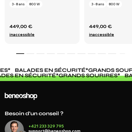
3 - 8 ans
800 W
3 - 8 ans
800 W
449,00 €
449,00 €
inaccessible
inaccessible
S
*
BALADES EN SÉCURITÉ
*
GRANDS SOURI
LADES EN SÉCURITÉ
*
GRANDS SOURIRES
*
Besoin d'un conseil ?
+421 233 329 795
support@beneoshop.com