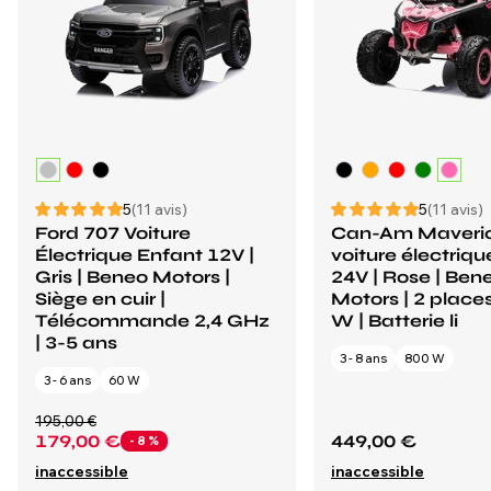
5
(11 avis)
5
(11 avis)
Ford 707 Voiture
Can-Am Maveri
Électrique Enfant 12V |
voiture électriq
Gris | Beneo Motors |
24V | Rose | Ben
Siège en cuir |
Motors | 2 places
Télécommande 2,4 GHz
W | Batterie li
| 3-5 ans
3 - 8 ans
800 W
3 - 6 ans
60 W
195,00 €
179,00 €
449,00 €
- 8 %
inaccessible
inaccessible