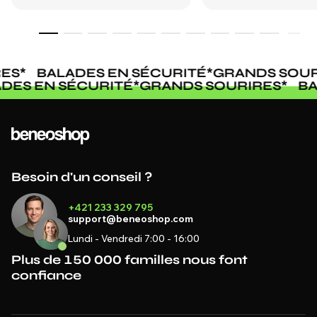
ES
*
BALADES EN SÉCURITÉ
*
GRANDS SOUR
ADES EN SÉCURITÉ
*
GRANDS SOURIRES
*
B
Besoin d'un conseil ?
+421 233 329 795
support@beneoshop.com
Lundi - Vendredi 7:00 - 16:00
Plus de 150 000 familles nous font
confiance