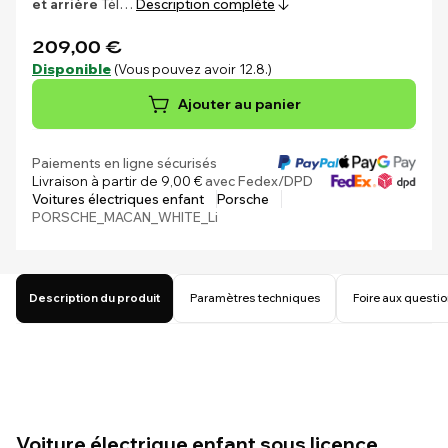
et arrière
Tél…
Description complète
209,00 €
Disponible
(Vous pouvez avoir 12.8.)
Ajouter au panier
Paiements en ligne sécurisés
Livraison à partir de 9,00 €
avec Fedex/DPD
Voitures électriques enfant
Porsche
PORSCHE_MACAN_WHITE_Li
Description du produit
Paramètres techniques
Foire aux questi
Voiture électrique enfant sous licence