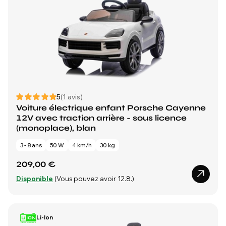
5
(1 avis)
Voiture électrique enfant Porsche Cayenne
12V avec traction arrière - sous licence
(monoplace), blan
3 - 8 ans
50 W
4 km/h
30 kg
209,00 €
Disponible
(Vous pouvez avoir 12.8.)
Li-Ion