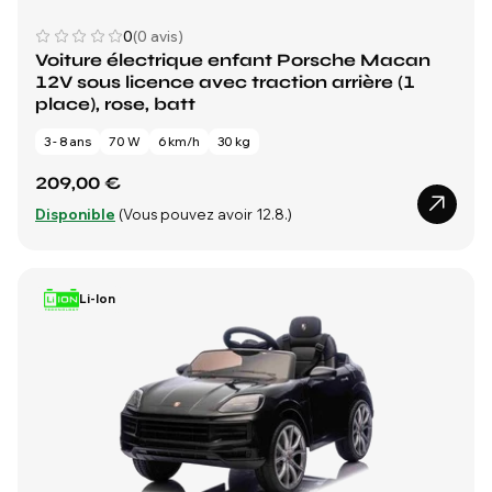
0
(0 avis)
Voiture électrique enfant Porsche Macan
12V sous licence avec traction arrière (1
place), rose, batt
3 - 8 ans
70 W
6 km/h
30 kg
209,00 €
Disponible
(Vous pouvez avoir 12.8.)
Li-Ion