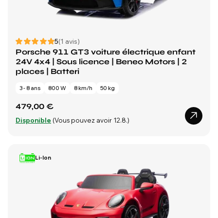
5
(1 avis)
Porsche 911 GT3 voiture électrique enfant
24V 4x4 | Sous licence | Beneo Motors | 2
places | Batteri
3 - 8 ans
800 W
8 km/h
50 kg
479,00 €
Disponible
(Vous pouvez avoir 12.8.)
Li-Ion