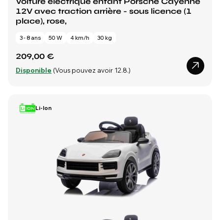
Voiture électrique enfant Porsche Cayenne
12V avec traction arrière - sous licence (1
place), rose,
3 - 8 ans
50 W
4 km/h
30 kg
209,00 €
Disponible
(Vous pouvez avoir 12.8.)
Li-Ion