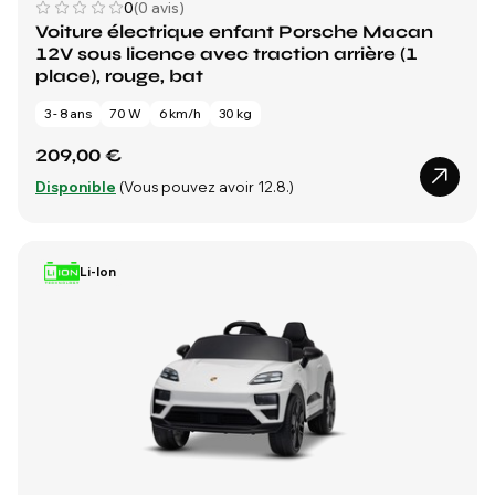
0
(0 avis)
Voiture électrique enfant Porsche Macan
12V sous licence avec traction arrière (1
place), rouge, bat
3 - 8 ans
70 W
6 km/h
30 kg
209,00 €
Disponible
(Vous pouvez avoir 12.8.)
Li-Ion