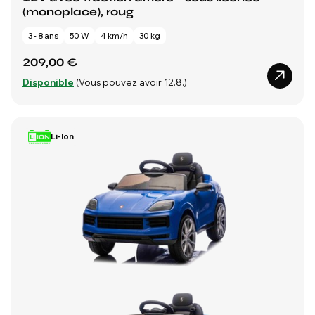
(monoplace), roug
3 - 8 ans
50 W
4 km/h
30 kg
209,00 €
Disponible
(Vous pouvez avoir 12.8.)
Li-Ion