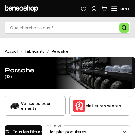
MENU
Accueil
/
fabricants
/
Porsche
Porsche
(13)
Véhicules pour
Meilleures ventes
enfants
Trier par
Tous les filtres