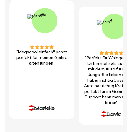
"Megacool einfach!! passt
perfekt für meinen 6 jahre
"Perfekt für Waldgegen
alten jungen"
Ich bin mehr als zufrie
mit dem Auto für mei
Jungs. Sie lieben es u
haben richtig Spass! D
Auto hat richtig Kraft und
perfekt für im Gelände.
Support kann man auch 
loben"
Marielle
29 avr. 2026
David
1 mai 2026