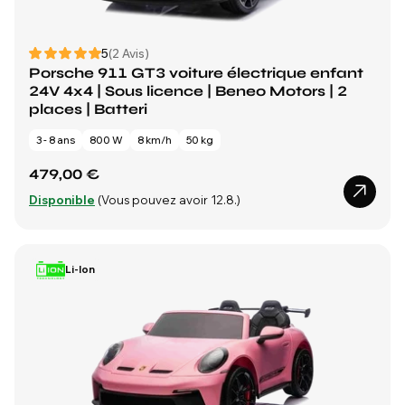
5
(2 Avis)
Porsche 911 GT3 voiture électrique enfant
24V 4x4 | Sous licence | Beneo Motors | 2
places | Batteri
3 - 8 ans
800 W
8 km/h
50 kg
479,00 €
Disponible
(Vous pouvez avoir 12.8.)
Li-Ion