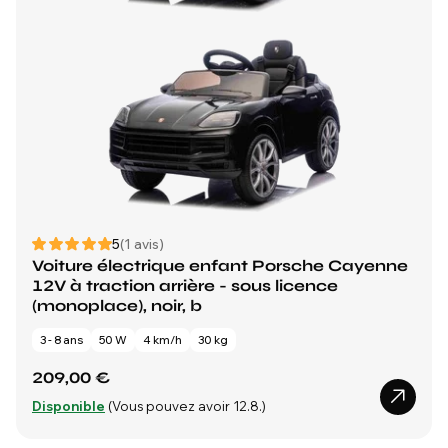
5
(1 avis)
Voiture électrique enfant Porsche Cayenne
12V à traction arrière - sous licence
(monoplace), noir, b
3 - 8 ans
50 W
4 km/h
30 kg
209,00 €
Disponible
(Vous pouvez avoir 12.8.)