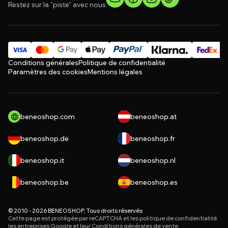
Restez sur la "piste" avec nous
Conditions générales
Politique de confidentialité
Paramètres des cookies
Mentions légales
beneoshop.com
beneoshop.at
beneoshop.de
beneoshop.fr
beneoshop.it
beneoshop.nl
beneoshop.be
beneoshop.es
© 2010 - 2026 BENEOSHOP, Tous droits réservés
Cette page est protégée par reCAPTCHA et les
politique de confidentialité
les entreprises Google et leur
Conditions générales de vente
.