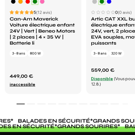
5
(12 avis)
0
(0 avis)
Can-Am Maverick
Artic CAT XXL b
Voiture électrique enfant
électrique enfan
24V | Vert | Beneo Motors
24V, vert, 2 plac
| 2 places | 4 × 35 W |
EVA souples, mo
Batterie li
puissants
3 - 8 ans
800 W
3 - 8 ans
320 W
559,00 €
449,00 €
Disponible
(Vous pouv
12.8.)
inaccessible
ES
*
BALADES EN SÉCURITÉ
*
GRANDS SOUR
ADES EN SÉCURITÉ
*
GRANDS SOURIRES
*
B