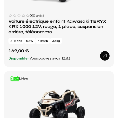
0
(0 avis)
Voiture électrique enfant Kawasaki TERYX
KRX 1000 12V, rouge, 1 place, suspension
arrière, télécomma
3 - 8 ans
50 W
4 km/h
30 kg
169,00 €
Disponible
(Vous pouvez avoir 12.8.)
Li-Ion