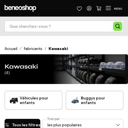
MENU
Accueil
/
fabricants
/
Kawasaki
Kawasaki
(4)
Véhicules pour
Buggys pour
enfants
enfants
Trier par
Tous les filtres