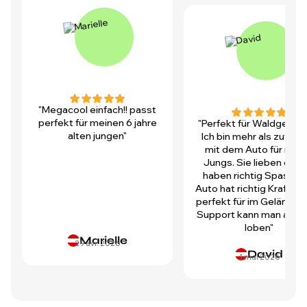
"Megacool einfach!! passt
perfekt für meinen 6 jahre
"Perfekt für Waldgegen
alten jungen"
Ich bin mehr als zufrie
mit dem Auto für mei
Jungs. Sie lieben es u
haben richtig Spass! D
Auto hat richtig Kraft und
perfekt für im Gelände.
Support kann man auch 
loben"
Marielle
29 avr. 2026
David
1 mai 2026