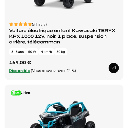
5
(1 avis)
Voiture électrique enfant Kawasaki TERYX
KRX 1000 12V, noir, 1 place, suspension
arrière, télécomman
3 - 8 ans
50 W
4 km/h
30 kg
169,00 €
Disponible
(Vous pouvez avoir 12.8.)
Li-Ion