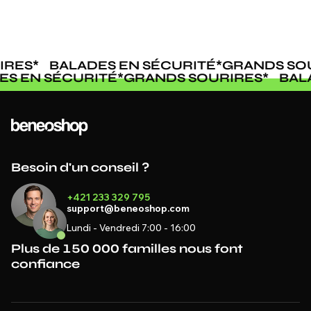
RES
*
BALADES EN SÉCURITÉ
*
GRANDS SOU
DES EN SÉCURITÉ
*
GRANDS SOURIRES
*
BA
Besoin d'un conseil ?
+421 233 329 795
support@beneoshop.com
Lundi - Vendredi 7:00 - 16:00
Plus de 150 000 familles nous font
confiance