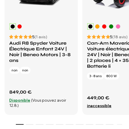
5
(1 avis)
5
(18 avis)
Audi R8 Spyder Voiture
Can-Am Maveri
Électrique Enfant 24V |
Voiture électriq
Noir | Beneo Motors | 3-8
24V | Noir | Ben
ans
| 2 places | 4 × 3
Batterie li
non
non
3 - 8 ans
800 W
849,00 €
449,00 €
Disponible
(Vous pouvez avoir
12.8.)
inaccessible