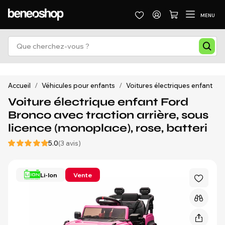
MENU
Accueil
/
Véhicules pour enfants
/
Voitures électriques enfant
/
Voiture électrique enfant Ford
Bronco avec traction arrière, sous
licence (monoplace), rose, batteri
5.0
(3 avis)
Li-Ion
Vente