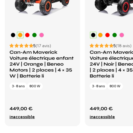
5
(17 avis)
5
(18 avis)
Can-Am Maverick
Can-Am Maveri
Voiture électrique enfant
Voiture électriq
24V | Orange | Beneo
24V | Noir | Ben
Motors | 2 places | 4 × 35
| 2 places | 4 × 3
W | Batterie li
Batterie li
3 - 8 ans
800 W
3 - 8 ans
800 W
449,00 €
449,00 €
inaccessible
inaccessible