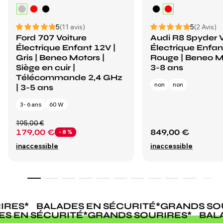
5
(11 avis)
5
(2 Avis)
Ford 707 Voiture
Audi R8 Spyder V
Électrique Enfant 12V |
Électrique Enfan
Gris | Beneo Motors |
Rouge | Beneo M
Siège en cuir |
3-8 ans
Télécommande 2,4 GHz
non
non
| 3-5 ans
3 - 6 ans
60 W
195,00 €
179,00 €
849,00 €
- 8 %
inaccessible
inaccessible
RES
*
BALADES EN SÉCURITÉ
*
GRANDS SOU
DES EN SÉCURITÉ
*
GRANDS SOURIRES
*
BA