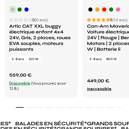
0
(0 avis)
5
(14 avis)
Artic CAT XXL buggy
Can-Am Maveri
électrique enfant 4x4
Voiture électriq
24V, Gris, 2 places, roues
24V | Rouge | Be
EVA souples, moteurs
Motors | 2 places
puissants
W | Batterie li
3 - 8 ans
320 W
3 - 8 ans
800 W
559,00 €
449,00 €
Disponible
(Vous pouvez avoir
12.8.)
inaccessible
ES
*
BALADES EN SÉCURITÉ
*
GRANDS SOUR
ADES EN SÉCURITÉ
*
GRANDS SOURIRES
*
B