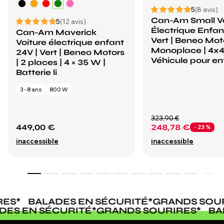
5
(8 avis)
Can-Am Small Vo
5
(12 avis)
Électrique Enfan
Can-Am Maverick
Vert | Beneo Moto
Voiture électrique enfant
Monoplace | 4x4
24V | Vert | Beneo Motors
Véhicule pour en
| 2 places | 4 × 35 W |
Batterie li
3 - 8 ans
800 W
323,90 €
449,00 €
248,78 €
- 23 %
inaccessible
inaccessible
ES
*
BALADES EN SÉCURITÉ
*
GRANDS SOUR
ADES EN SÉCURITÉ
*
GRANDS SOURIRES
*
B