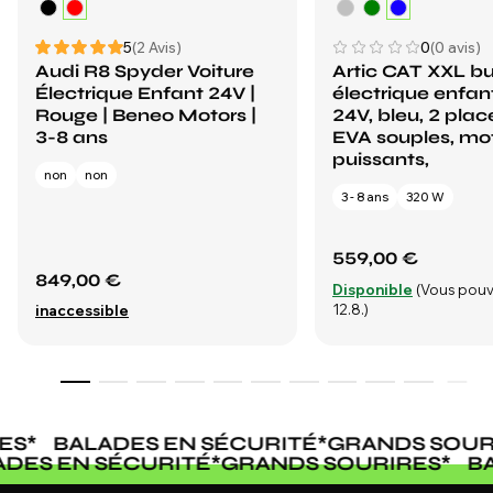
5
(2 Avis)
0
(0 avis)
Audi R8 Spyder Voiture
Artic CAT XXL b
Électrique Enfant 24V |
électrique enfan
Rouge | Beneo Motors |
24V, bleu, 2 plac
3-8 ans
EVA souples, mo
puissants,
non
non
3 - 8 ans
320 W
559,00 €
849,00 €
Disponible
(Vous pouv
12.8.)
inaccessible
S
*
BALADES EN SÉCURITÉ
*
GRANDS SOURI
LADES EN SÉCURITÉ
*
GRANDS SOURIRES
*