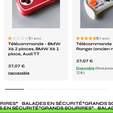
1
(1 avis)
5
(1 avis)
Télécommande - BMW
Télécommande -
X6 2 places, BMW X6 1
Ranger (ancien 
place, Audi TT
37,07 €
37,07 €
Disponible
(Vous pouv
12.8.)
inaccessible
RIRES
*
BALADES EN SÉCURITÉ
*
GRANDS SO
S EN SÉCURITÉ
*
GRANDS SOURIRES
*
BALA