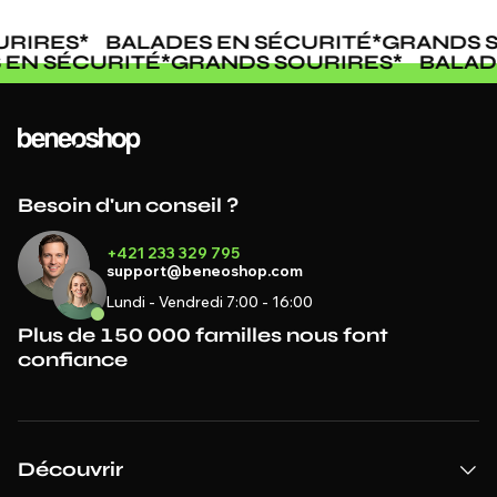
RIRES
*
BALADES EN SÉCURITÉ
*
GRANDS S
S EN SÉCURITÉ
*
GRANDS SOURIRES
*
BALA
Besoin d'un conseil ?
+421 233 329 795
support@beneoshop.com
Lundi - Vendredi 7:00 - 16:00
Plus de 150 000 familles nous font
confiance
Découvrir