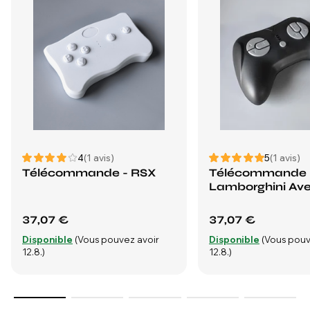
4
(1 avis)
5
(1 avis)
Télécommande - RSX
Télécommande 
Lamborghini Av
37,07 €
37,07 €
Disponible
(Vous pouvez avoir
Disponible
(Vous pouv
12.8.)
12.8.)