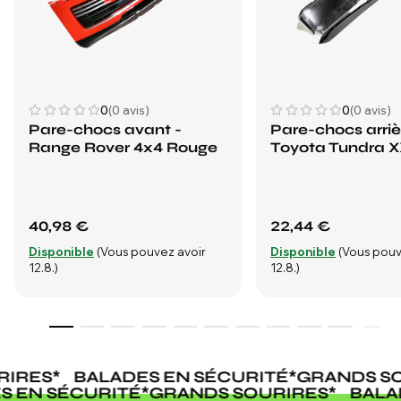
0
(0 avis)
0
(0 avis)
Pare-chocs avant -
Pare-chocs arriè
Range Rover 4x4 Rouge
Toyota Tundra X
40,98 €
22,44 €
Disponible
(Vous pouvez avoir
Disponible
(Vous pouv
12.8.)
12.8.)
IRES
*
BALADES EN SÉCURITÉ
*
GRANDS SO
ES EN SÉCURITÉ
*
GRANDS SOURIRES
*
BAL