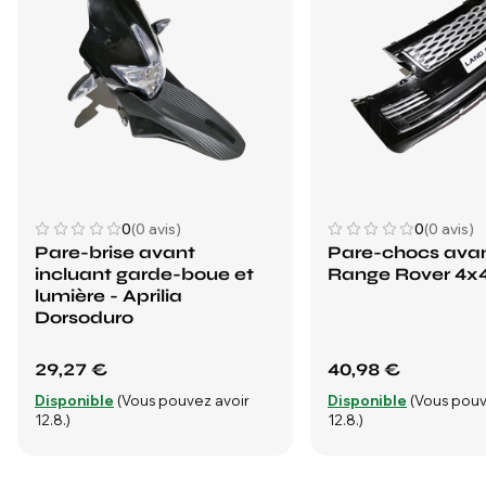
0
(0 avis)
0
(0 avis)
Pare-brise avant
Pare-chocs avan
incluant garde-boue et
Range Rover 4x4
lumière - Aprilia
Dorsoduro
29,27 €
40,98 €
Disponible
(Vous pouvez avoir
Disponible
(Vous pouv
12.8.)
12.8.)