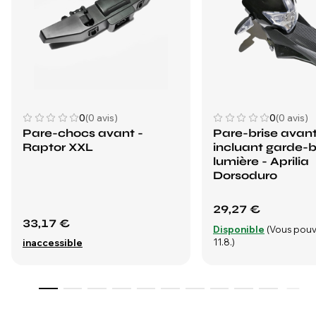
0
(0 avis)
0
(0 avis)
Pare-chocs avant -
Pare-brise avan
Raptor XXL
incluant garde-
lumière - Aprilia
Dorsoduro
29,27 €
33,17 €
Disponible
(Vous pouv
11.8.)
inaccessible