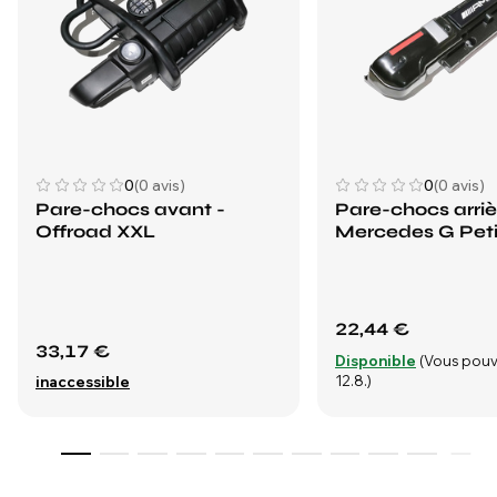
0
(0 avis)
0
(0 avis)
Pare-chocs avant -
Pare-chocs arriè
Offroad XXL
Mercedes G Peti
22,44 €
33,17 €
Disponible
(Vous pouv
12.8.)
inaccessible