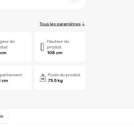
Tous les paramètres
geur du
Hauteur du
duit
produit
 cm
108 cm
pattement
Poids du produit
1 cm
75.5 kg
is