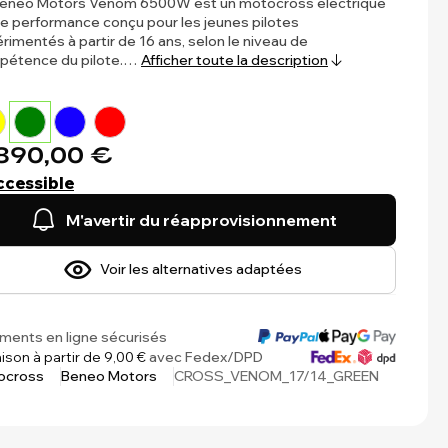
Beneo Motors Venom 6500W est un motocross électrique
e performance conçu pour les jeunes pilotes
rimentés à partir de 16 ans, selon le niveau de
pétence du pilote.…
Afficher toute la description
890,00 €
ccessible
M'avertir du réapprovisionnement
Voir les alternatives adaptées
ments en ligne sécurisés
aison à partir de 9,00 €
avec Fedex/DPD
ocross
Beneo Motors
CROSS_VENOM_17/14_GREEN