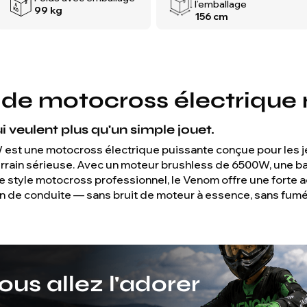
l’emballage
99 kg
156 cm
e motocross électrique r
i veulent plus qu'un simple jouet.
st une motocross électrique puissante conçue pour les je
rrain sérieuse. Avec un moteur brushless de 6500W, une bat
style motocross professionnel, le Venom offre une forte ac
ion de conduite — sans bruit de moteur à essence, sans fum
us allez l'adorer