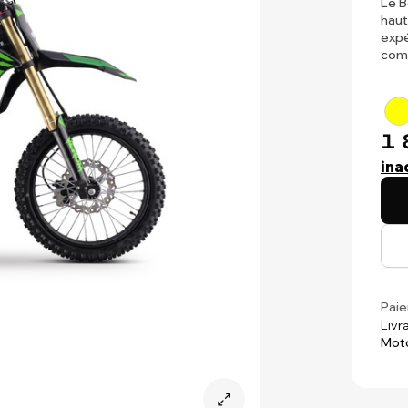
Le 
haut
expé
com
1 
ina
Paie
Livr
Mot