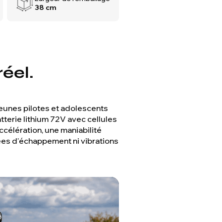
38 cm
éel.
unes pilotes et adolescents
terie lithium 72V avec cellules
célération, une maniabilité
ées d'échappement ni vibrations