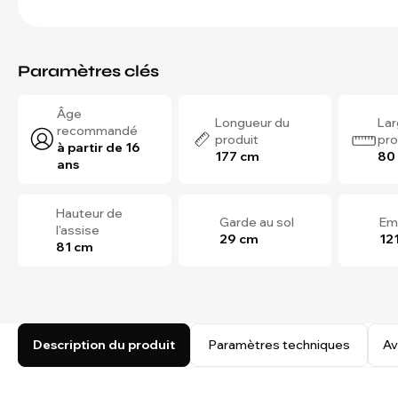
Paramètres clés
Âge
Longueur du
Lar
recommandé
produit
pro
à partir de 16
177 cm
80
ans
Hauteur de
Garde au sol
Em
l'assise
29 cm
12
81 cm
Description du produit
Paramètres techniques
Av