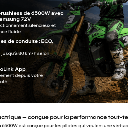
 brushless de 6500W avec
 Samsung 72V
nctionnement silencieux et
nce fluide
es de conduite : ECO,
 jusqu'à 80 km/h selon
oLink App
lement depuis votre
ooth
lectrique — conçue pour la performance tout-te
6500W est conçue pour les pilotes qui veulent une véritab