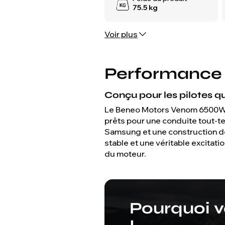
75.5 kg
Voir plus
Performance d
Conçu pour les pilotes qu
Le Beneo Motors Venom 6500W e
prêts pour une conduite tout-te
Samsung et une construction de 
stable et une véritable excitat
du moteur.
Pourquoi vo