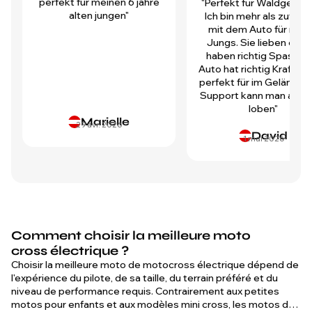
perfekt für meinen 6 jahre
"Perfekt für Waldgegen
alten jungen"
Ich bin mehr als zufrie
mit dem Auto für mei
Jungs. Sie lieben es u
haben richtig Spass! D
Auto hat richtig Kraft und
perfekt für im Gelände.
Support kann man auch 
loben"
Marielle
29 avr. 2026
David
1 mai 2026
Comment choisir la meilleure moto
cross électrique ?
Choisir la meilleure moto de motocross électrique dépend de
l'expérience du pilote, de sa taille, du terrain préféré et du
niveau de performance requis. Contrairement aux petites
motos pour enfants et aux modèles mini cross, les motos de