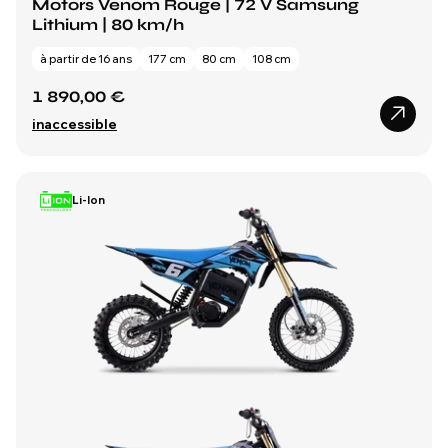
Motors Venom Rouge | 72 V Samsung
Lithium | 80 km/h
à partir de 16 ans
177 cm
80 cm
108 cm
1 890,00 €
inaccessible
Li-Ion