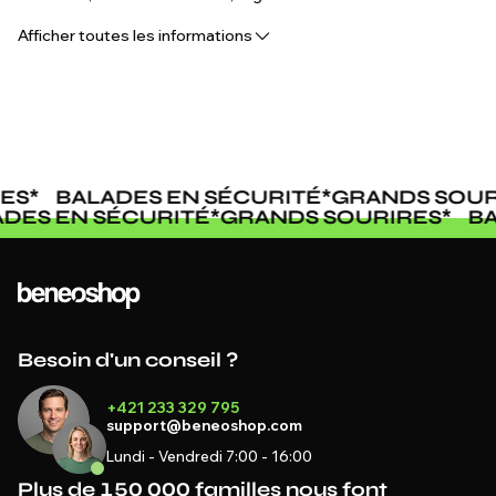
globales pour trouver la machine qui vous convient. Explorez
Afficher toutes les informations
la gamme Venom de Beneo Motors de motos de motocross
électriques 72V et découvrez une performance électrique
puissante conçue pour une conduite tout-terrain sérieuse.
S
*
BALADES EN SÉCURITÉ
*
GRANDS SOURI
LADES EN SÉCURITÉ
*
GRANDS SOURIRES
*
Besoin d'un conseil ?
+421 233 329 795
support@beneoshop.com
Lundi - Vendredi 7:00 - 16:00
Plus de 150 000 familles nous font