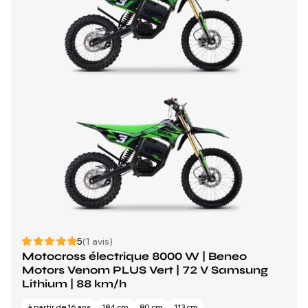
5
(1 avis)
Motocross électrique 8000 W | Beneo
Motors Venom PLUS Vert | 72 V Samsung
Lithium | 88 km/h
à partir de 16 ans
184 cm
80 cm
113 cm