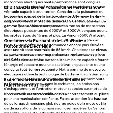
motocross électriques haute performance sont conçues
pour les pilotes plus âgés et expérimentés recherchant une
Choisissez la Bonne Puissance et Performance
véritable capacité tout-terrain. Considérez la puissance du
La puissance du moteur fait une grande différence lors de la
moteur, la capacité de la batterie, la vitesse maximale, la
comparaison des motos de motocross électriques. La
suspension, les freins et les dimensions de la moto avant de
gamme Beneo Motors comprend des motos de motocross
décider quel modèle vous convient.
électriques puissantes de 6500W et 8000W, conçues pour
les pilotes âgés de 16 ans et plus. La Venom 6500W atteint
des vitesses allant jusqu'à 80 km/h, tandis que la Venom
Considérez la Puissance de la Batterie et
PLUS 8000W offre des performances encore plus élevées
l'Autonomie Électrique
avec une vitesse maximale de 88 km/h. Choisissez un niveau
de performance qui correspond aux compétences du pilote
La batterie est au cœur de toute moto de motocross ou de
et à l'utilisation prévue.
dirt bike électrique. Une batterie lithium haute capacité fournit
l'énergie nécessaire pour une accélération puissante et une
conduite tout-terrain exigeante. Notre gamme de motocross
électriques utilise la technologie de batterie lithium Samsung
72V, combinant une performance solide avec la commodité
Examinez la Hauteur de Selle, la Taille et
de l'énergie électrique – sans le carburant, les émissions
l'Ajustement au Pilote
d'échappement et l'entretien moteur associés aux motos de
motocross à essence traditionnelles.
Une moto de motocross doit convenir correctement au pilote
pour une manipulation confiante. Faites attention à la hauteur
de selle, aux dimensions globales, au poids de la moto et à la
garde au sol lors de la comparaison des modèles. La Venom