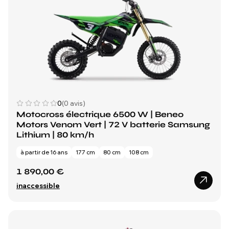
0
(0 avis)
Motocross électrique 6500 W | Beneo
Motors Venom Vert | 72 V batterie Samsung
Lithium | 80 km/h
à partir de 16 ans
177 cm
80 cm
108 cm
1 890,00 €
inaccessible