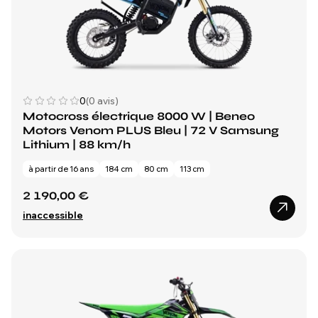
0
(0 avis)
Motocross électrique 8000 W | Beneo
Motors Venom PLUS Bleu | 72 V Samsung
Lithium | 88 km/h
à partir de 16 ans
184 cm
80 cm
113 cm
2 190,00 €
inaccessible