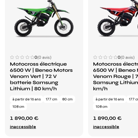
0
(0 avis)
0
(0 avis)
Motocross électrique
Motocross élect
6500 W | Beneo Motors
6500 W | Beneo 
Venom Vert | 72 V
Venom Rouge | 7
batterie Samsung
Samsung Lithium
Lithium | 80 km/h
km/h
à partir de 16 ans
177 cm
80 cm
à partir de 16 ans
177 
108 cm
108 cm
1 890,00 €
1 890,00 €
inaccessible
inaccessible