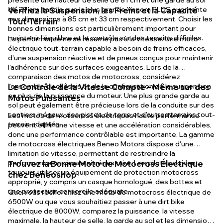
présente une hauteur de selle de 81 cm et une garde au sol
de 29 cm, tandis que la plus grande Venom PLUS augmente
Vérifiez la Suspension, les Freins et la Capacité
ces dimensions à 85 cm et 33 cm respectivement. Choisir les
Tout-Terrain
bonnes dimensions est particulièrement important pour
maintenir l'équilibre et le contrôle sur des terrains difficiles.
La performance ne se résume pas à la vitesse. Une moto
électrique tout-terrain capable a besoin de freins efficaces,
d'une suspension réactive et de pneus conçus pour maintenir
l'adhérence sur des surfaces exigeantes. Lors de la
comparaison des motos de motocross, considérez
l'ensemble du châssis et de la configuration de la suspension
Le Contrôle de la Vitesse Compte – Même sur des
en plus de la puissance du moteur. Une plus grande garde au
Motos Puissantes
sol peut également être précieuse lors de la conduite sur des
sentiers inégaux, des pistes de terre et d'autres terrains tout-
Les motos de motocross électriques haute performance
terrain adaptés.
peuvent offrir une vitesse et une accélération considérables,
donc une performance contrôlable est importante. La gamme
de motocross électriques Beneo Motors dispose d'une
limitation de vitesse, permettant de restreindre la
performance maximale si nécessaire. Les pilotes doivent
Trouvez la Bonne Moto de Motocross Électrique
toujours utiliser un équipement de protection motocross
chez Beneoshop
approprié, y compris un casque homologué, des bottes et
une protection corporelle adéquate.
Que vous recherchiez une moto de motocross électrique de
6500W ou que vous souhaitiez passer à une dirt bike
électrique de 8000W, comparez la puissance, la vitesse
maximale, la hauteur de selle, la garde au sol et les dimensions