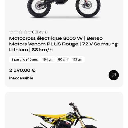
0
(0 avis)
Motocross électrique 8000 W | Beneo
Motors Venom PLUS Rouge | 72 V Samsung
Lithium | 88 km/h
à partir de 16 ans
184 cm
80 cm
113 cm
2 190,00 €
inaccessible