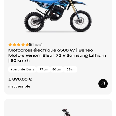
5
(1 avis)
Motocross électrique 6500 W | Beneo
Motors Venom Bleu | 72 V Samsung Lithium
| 80 km/h
à partir de 16 ans
177 cm
80 cm
108 cm
1 890,00 €
inaccessible