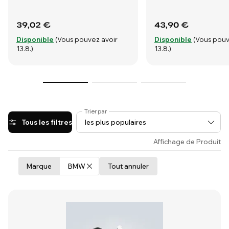
39,02 €
43,90 €
Disponible
(Vous pouvez avoir
Disponible
(Vous pouv
13.8.)
13.8.)
Trier par
Tous les filtres
Affichage de Produit
Marque
BMW
Tout annuler