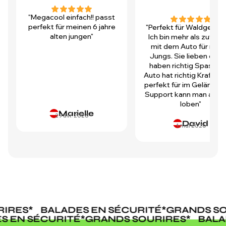
"Megacool einfach!! passt
perfekt für meinen 6 jahre
"Perfekt für Waldgegen
alten jungen"
Ich bin mehr als zufrie
mit dem Auto für mei
Jungs. Sie lieben es u
haben richtig Spass! D
Auto hat richtig Kraft und
perfekt für im Gelände.
Support kann man auch 
loben"
Marielle
29 avr. 2026
David
1 mai 2026
IRES
*
BALADES EN SÉCURITÉ
*
GRANDS SO
ES EN SÉCURITÉ
*
GRANDS SOURIRES
*
BAL