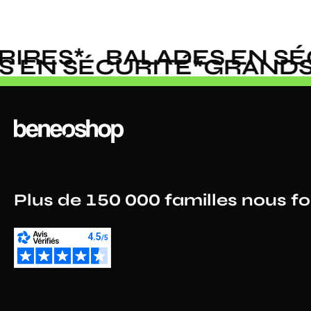
RES
*
BALADES EN SÉC
DES EN SÉCURITÉ
*
GRAN
Plus de 150 000 familles nous f