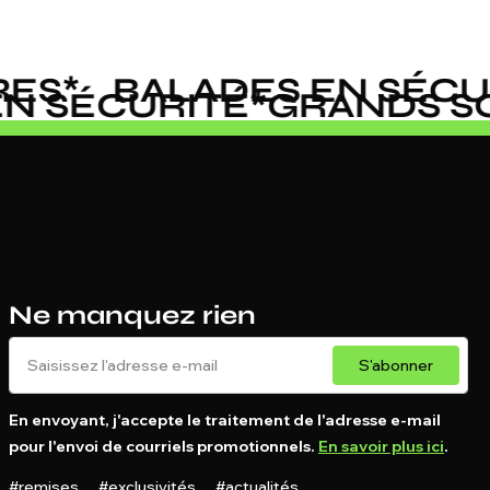
S
*
BALADES EN SÉCURI
 EN SÉCURITÉ
*
GRANDS
Ne manquez rien
S'abonner
En envoyant, j'accepte le traitement de l'adresse e-mail
pour l'envoi de courriels promotionnels.
En savoir plus ici
.
#remises #exclusivités #actualités