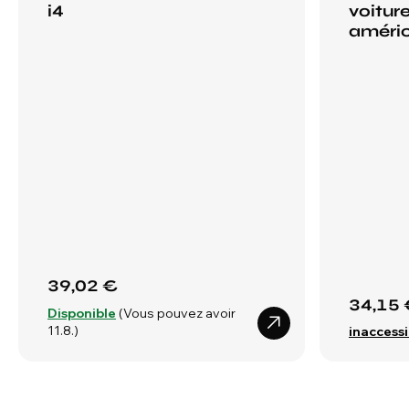
i4
voitur
améri
39,02 €
34,15 
Disponible
(Vous pouvez avoir
11.8.)
inaccessi