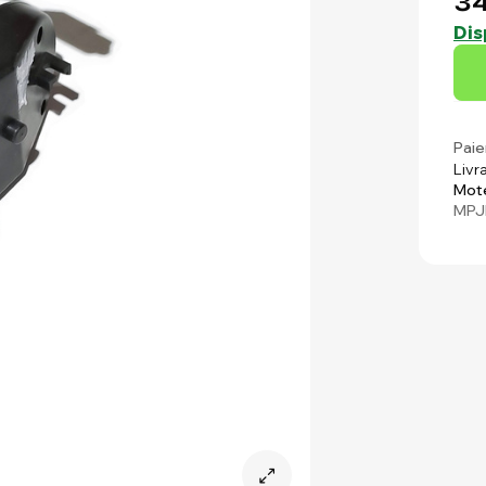
34
Dis
Paie
Livr
Mote
MPJ