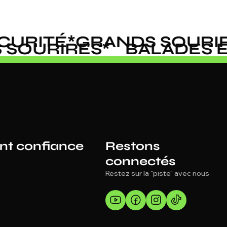
URITÉ
*
GRANDS SOURIRE
DS SOURIRES
*
BALADES
ont confiance
Restons
connectés
Restez sur la "piste" avec nous