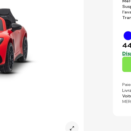
Mer
Susp
l'av
Tra
44
Dis
Paie
Livr
Voit
MER