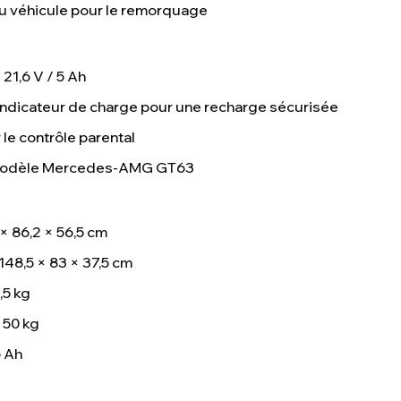
 du véhicule pour le remorquage
 21,6 V / 5 Ah
indicateur de charge pour une recharge sécurisée
e contrôle parental
– modèle Mercedes-AMG GT63
× 86,2 × 56,5 cm
148,5 × 83 × 37,5 cm
,5 kg
 50 kg
5 Ah