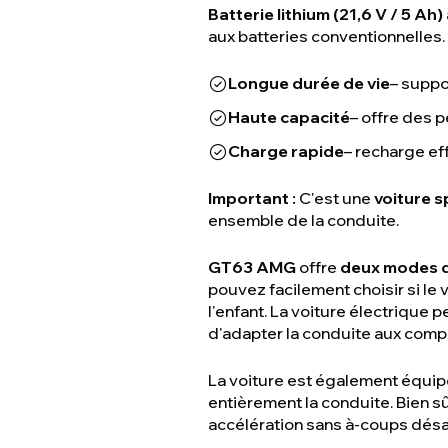
Batterie lithium (21,6 V / 5 Ah)
aux batteries conventionnelles.
Longue durée de vie
– suppo
Haute capacité
– offre des 
Charge rapide
– recharge ef
Important :
C'est une
voiture 
ensemble de la conduite.
GT63 AMG
offre
deux modes d
pouvez facilement choisir si l
l'enfant. La voiture électrique
d'adapter la conduite aux com
La voiture est également équi
entièrement la conduite. Bien sû
accélération sans à-coups dés