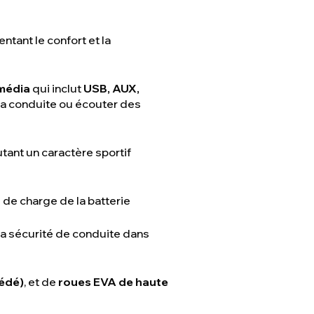
tant le confort et la
média
qui inclut
USB, AUX,
la conduite ou écouter des
outant un caractère sportif
 de charge de la batterie
la sécurité de conduite dans
uédé)
, et de
roues EVA de haute