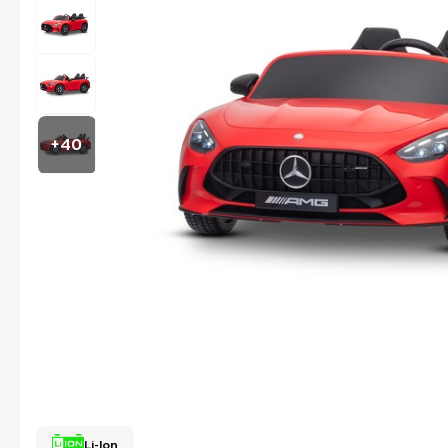
+40
Li-Ion