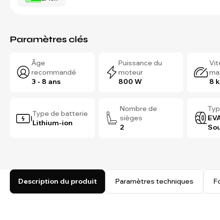
Paramètres clés
Âge
Puissance du
Vi
recommandé
moteur
ma
3 - 8 ans
800 W
8 
Nombre de
Typ
Type de batterie
sièges
EVA
Lithium-ion
2
Sou
Description du produit
Paramètres techniques
F