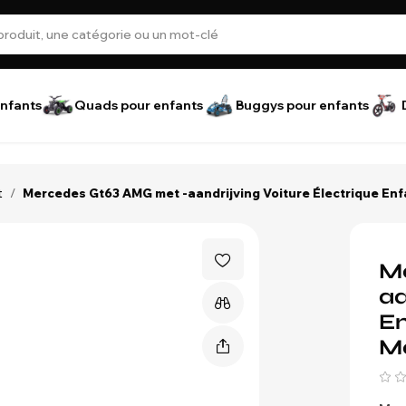
nfants
Quads pour enfants
Buggys pour enfants
t
/
Mercedes Gt63 AMG met -aandrijving Voiture Électrique Enfan
M
aa
En
Mo