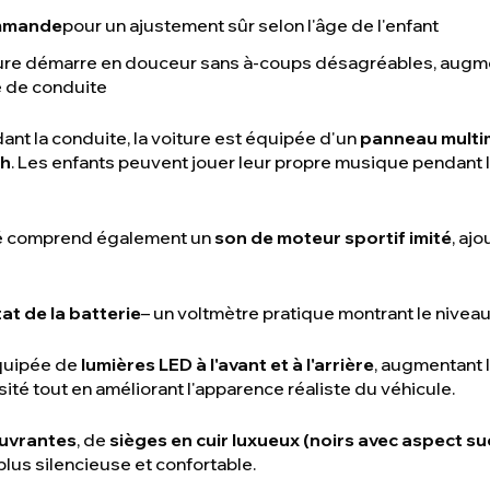
ommande
pour un ajustement sûr selon l'âge de l'enfant
iture démarre en douceur sans à-coups désagréables, augmen
é de conduite
ant la conduite, la voiture est équipée d'un
panneau multi
th
. Les enfants peuvent jouer leur propre musique pendant 
é comprend également un
son de moteur sportif imité
, aj
at de la batterie
– un voltmètre pratique montrant le niveau
quipée de
lumières LED à l'avant et à l'arrière
, augmentant 
ité tout en améliorant l'apparence réaliste du véhicule.
uvrantes
, de
sièges en cuir luxueux (noirs avec aspect s
plus silencieuse et confortable.