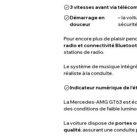
3 vitesses avant via téléc
Démarrage en
– la vo
douceur
sécurit
Pour encore plus de plaisir pend
radio et connectivité Bluetoo
stations de radio.
Le système de musique intégr
réaliste à la conduite.
Indicateur numérique de l'ét
La Mercedes-AMG GT63 est é
des conditions de faible luminos
La voiture dispose de
portes o
qualité
, assurant une conduite 