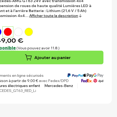
cedes-AMG GT63 24V avec transmission 4x4
ension de roues de haute qualité
Lumières LED à
ant et à l'arrière
Batterie : Lithium (21,6 V / 5 Ah)
nsmission 4x4…
Afficher toute la description
9,00 €
ponible
(Vous pouvez avoir 11.8.)
Ajouter au panier
ments en ligne sécurisés
aison à partir de 9,00 €
avec Fedex/DPD
ures électriques enfant
Mercedes-Benz
CEDES_GT63_RED_Li