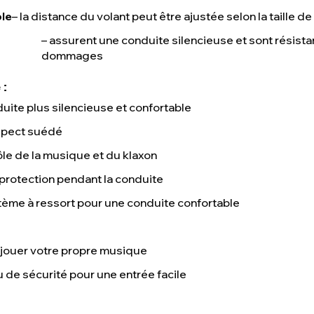
ble
– la distance du volant peut être ajustée selon la taille de 
– assurent une conduite silencieuse et sont résista
dommages
:
duite plus silencieuse et confortable
aspect suédé
ôle de la musique et du klaxon
 protection pendant la conduite
tème à ressort pour une conduite confortable
 jouer votre propre musique
 de sécurité pour une entrée facile