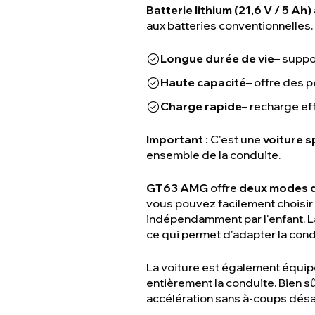
Batterie lithium (21,6 V / 5 Ah)
aux batteries conventionnelles.
Longue durée de vie
– suppo
Haute capacité
– offre des 
Charge rapide
– recharge ef
Important :
C'est une
voiture 
ensemble de la conduite.
GT63 AMG
offre
deux modes d
vous pouvez facilement choisir 
indépendamment par l'enfant. L
ce qui permet d'adapter la con
La voiture est également équi
entièrement la conduite. Bien sû
accélération sans à-coups dés