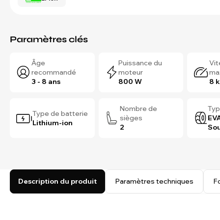
Paramètres clés
Âge
Puissance du
Vi
recommandé
moteur
ma
3 - 8 ans
800 W
8 
Nombre de
Typ
Type de batterie
sièges
EVA
Lithium-ion
2
Sou
Description du produit
Paramètres techniques
F