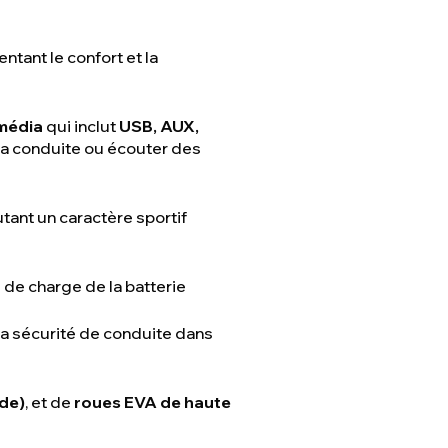
tant le confort et la
média
qui inclut
USB, AUX,
la conduite ou écouter des
outant un caractère sportif
 de charge de la batterie
la sécurité de conduite dans
ède)
, et de
roues EVA de haute