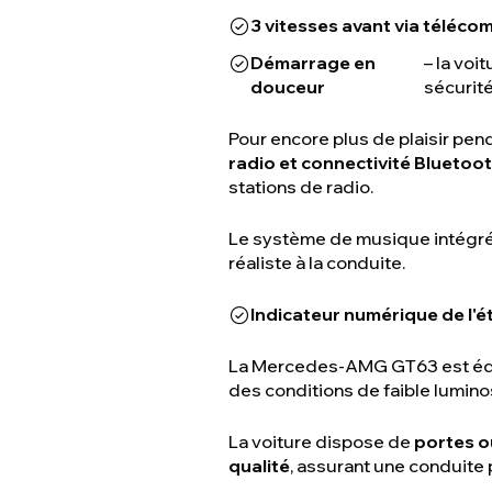
3 vitesses avant via téléc
Démarrage en
– la vo
douceur
sécurit
Pour encore plus de plaisir pend
radio et connectivité Bluetoo
stations de radio.
Le système de musique intégr
réaliste à la conduite.
Indicateur numérique de l'ét
La Mercedes-AMG GT63 est é
des conditions de faible luminos
La voiture dispose de
portes o
qualité
, assurant une conduite 