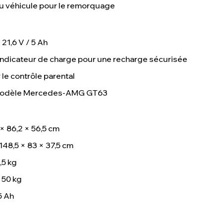
 du véhicule pour le remorquage
 21,6 V / 5 Ah
indicateur de charge pour une recharge sécurisée
e contrôle parental
– modèle Mercedes-AMG GT63
× 86,2 × 56,5 cm
148,5 × 83 × 37,5 cm
,5 kg
 50 kg
5 Ah