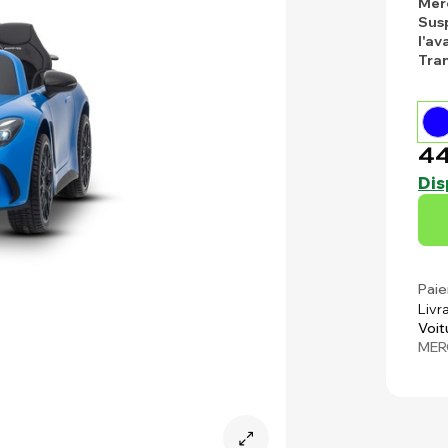
Mer
Susp
l'av
Tra
44
Dis
Paie
Livr
Voit
MER