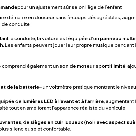
ommande
pour un ajustement sûr selon l'âge de l'enfant
iture démarre en douceur sans à-coups désagréables, augmen
é de conduite
ant la conduite, la voiture est équipée d'un
panneau multi
th
. Les enfants peuvent jouer leur propre musique pendant 
é comprend également un
son de moteur sportif imité
, aj
at de la batterie
– un voltmètre pratique montrant le niveau
quipée de
lumières LED à l'avant et à l'arrière
, augmentant 
ité tout en améliorant l'apparence réaliste du véhicule.
uvrantes
, de
sièges en cuir luxueux (noir avec aspect su
plus silencieuse et confortable.