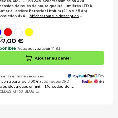
cedes-AMG GT63 24V avec transmission 4x4
ension de roues de haute qualité
Lumières LED à
ant et à l'arrière
Batterie : Lithium (21,6 V / 5 Ah)
nsmission 4x4…
Afficher toute la description
9,00 €
ponible
(Vous pouvez avoir 11.8.)
Ajouter au panier
ments en ligne sécurisés
aison à partir de 9,00 €
avec Fedex/DPD
ures électriques enfant
Mercedes-Benz
CEDES_GT63_BLUE_Li