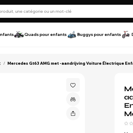
nfants
Quads pour enfants
Buggys pour enfants
t
/
Mercedes Gt63 AMG met -aandrijving Voiture Électrique Enfan
M
aa
En
Mo