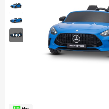
+40
Li-Ion