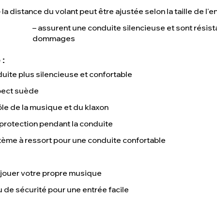
– la distance du volant peut être ajustée selon la taille de l'e
– assurent une conduite silencieuse et sont résist
dommages
:
duite plus silencieuse et confortable
spect suède
ôle de la musique et du klaxon
 protection pendant la conduite
tème à ressort pour une conduite confortable
 jouer votre propre musique
 de sécurité pour une entrée facile