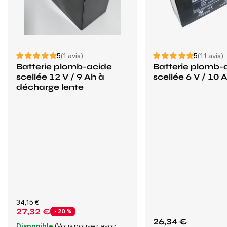
5
(1 avis)
5
(11 avis)
Batterie plomb-acide
Batterie plomb-
scellée 12 V / 9 Ah à
scellée 6 V / 10 
décharge lente
34,15 €
27,32 €
- 20 %
26,34 €
Disponible
(Vous pouvez avoir