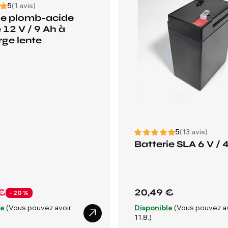
5
(1 avis)
ie plomb-acide
 12 V / 9 Ah à
ge lente
5
(13 avis)
Batterie SLA 6 V / 
€
20,49 €
- 20 %
le
(Vous pouvez avoir
Disponible
(Vous pouvez a
11.8.)