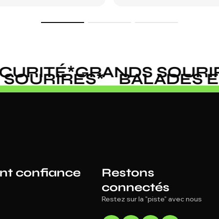
RITÉ
*
GRANDS SOURIRE
DS SOURIRES
*
BALADE
ont confiance
Restons
connectés
Restez sur la "piste" avec nous