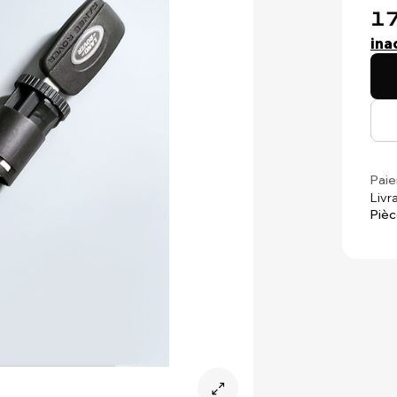
17
ina
Paie
Livr
Piè