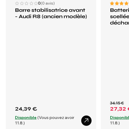
0
(0 avis)
Barre stabilisatrice avant
Batter
- Audi R8 (ancien modèle)
scellée
déchar
34,15 €
24,39 €
27,32 
Disponible
(Vous pouvez avoir
Disponib
11.8.)
11.8.)