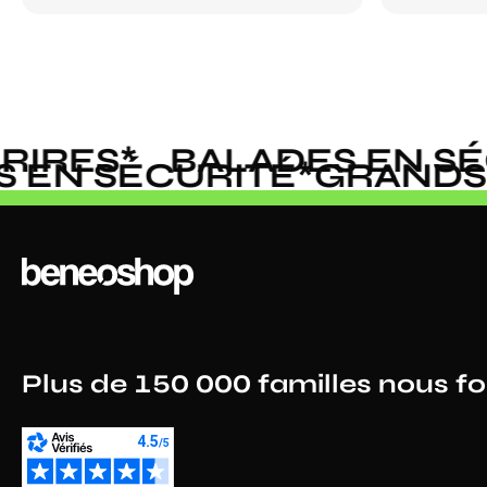
RES
*
BALADES EN SÉCU
DES EN SÉCURITÉ
*
GRAN
Plus de 150 000 familles nous f