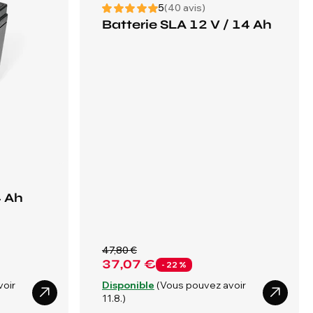
5
(40 avis)
Batterie SLA 12 V / 14 Ah
4 Ah
47,80 €
37,07 €
- 22 %
voir
Disponible
(Vous pouvez avoir
11.8.)