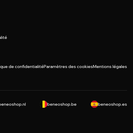
lité
ique de confidentialité
Paramètres des cookies
Mentions légales
beneoshop.nl
beneoshop.be
beneoshop.es