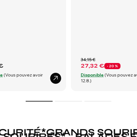
34,15 €
€
27,32 €
- 20 %
le
(Vous pouvez avoir
Disponible
(Vous pouvez a
12.8.)
RITÉ
*
GRANDS SOURIRE
DS SOURIRES
*
BALADE