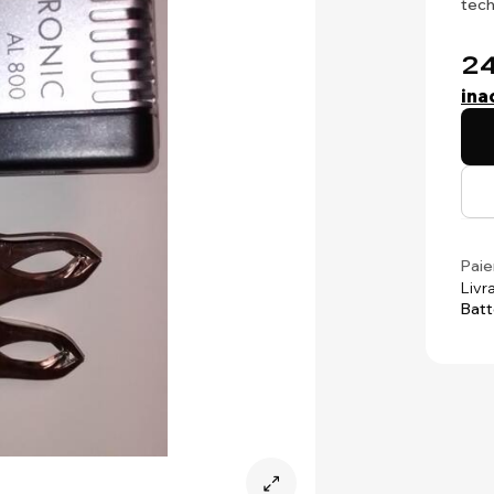
tec
24
ina
Paie
Livr
Batt