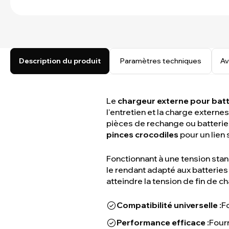
Description du produit
Paramètres techniques
Av
Le
chargeur externe pour bat
l'entretien et la charge extern
pièces de rechange ou batteries
pinces crocodiles
pour un lien 
Fonctionnant à une tension sta
le rendant adapté aux batterie
atteindre la tension de fin de c
Compatibilité universelle :
F
Performance efficace :
Fourn