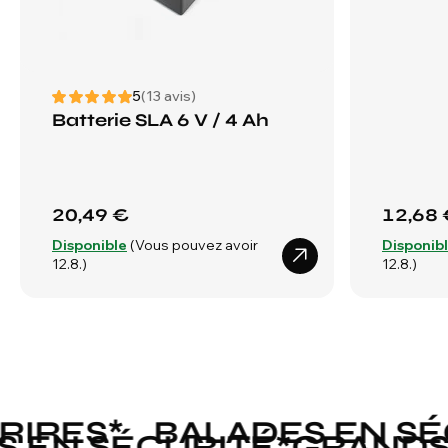
5
(13 avis)
Batterie SLA 6 V / 4 Ah
20,49 €
12,68 
Disponible
(Vous pouvez avoir
Disponib
12.8.)
12.8.)
RES
*
BALADES EN SÉCU
DES EN SÉCURITÉ
*
GRAN