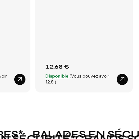
12,68 €
voir
Disponible
(Vous pouvez avoir
12.8.)
S
*
BALADES EN SÉCURI
S EN SÉCURITÉ
*
GRANDS