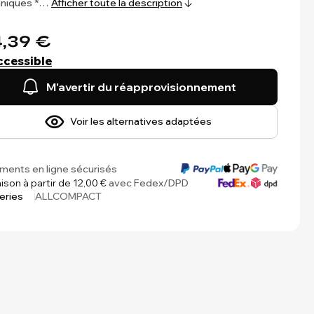
hniques *…
Afficher toute la description
,39 €
ccessible
M'avertir du réapprovisionnement
Voir les alternatives adaptées
ments en ligne sécurisés
aison à partir de 12,00 €
avec Fedex/DPD
eries
ALLCOMPACT