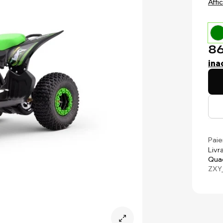
Affi
86
ina
Paie
Livr
Quad
ZXY