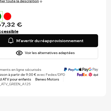
cher toute la description
7,32 €
ccessible
M'avertir du réapprovisionnement
Voir les alternatives adaptées
ments en ligne sécurisés
aison à partir de 9,00 €
avec Fedex/DPD
 ATV pour enfants
Beneo Motors
_ATV_GREEN_A125