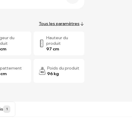
Tous les paramètres
geur du
Hauteur du
duit
produit
 cm
97 cm
pattement
Poids du produit
 cm
96 kg
is
1