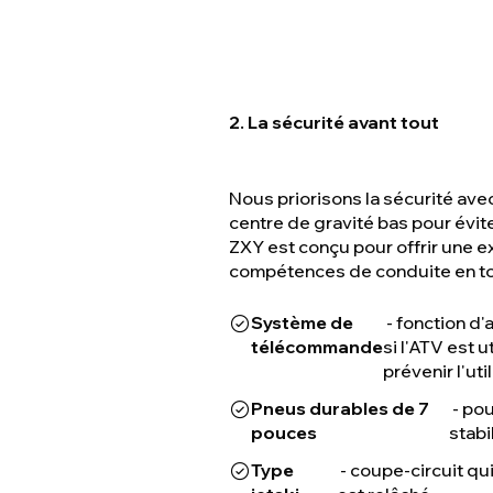
2. La sécurité avant tout
Nous priorisons la sécurité ave
centre de gravité bas pour évit
ZXY est conçu pour offrir une e
compétences de conduite en to
Système de
- fonction d'
télécommande
si l'ATV est 
prévenir l'uti
Pneus durables de 7
- pou
pouces
stabi
Type
- coupe-circuit qu