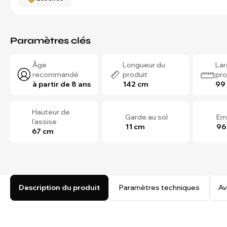
Paramètres clés
Âge
Longueur du
Lar
recommandé
produit
pro
à partir de 8 ans
142 cm
99
Hauteur de
Garde au sol
Em
l'assise
11 cm
96
67 cm
Description du produit
Paramètres techniques
Av