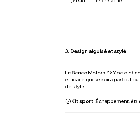
jetski
est relâché.
3. Design aiguisé et stylé
Le Beneo Motors ZXY se disting
efficace qui séduira partout où
de style !
Kit sport :
Échappement, étrie