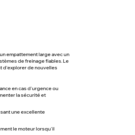
e, un empattement large avec un
ystèmes de freinage fiables. Le
t d'explorer de nouvelles
stance en cas d'urgence ou
menter la sécurité et
ssant une excellente
ment le moteur lorsqu'il