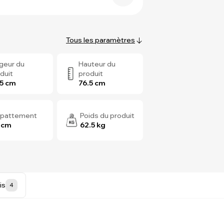
Tous les paramètres
geur du
Hauteur du
duit
produit
.5 cm
76.5 cm
pattement
Poids du produit
 cm
62.5 kg
is
4