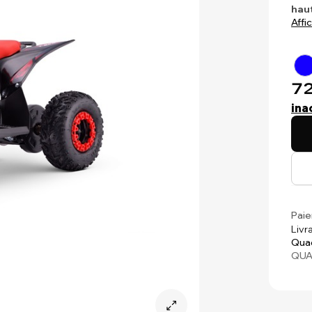
haut
Affi
72
ina
Paie
Livr
Quad
QUA