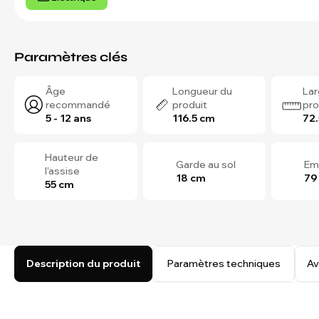
Paramètres clés
Âge
Longueur du
Lar
recommandé
produit
pro
5 - 12 ans
116.5 cm
72
Hauteur de
Garde au sol
Em
l'assise
18 cm
79
55 cm
Description du produit
Paramètres techniques
Av