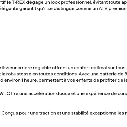
tif, le T-REX dégage un look professionnel, évitant toute ap
 élégante garantit qu'il se distingue comme un ATV premium 
isseur arrière réglable offrent un confort optimal sur tous 
it la robustesse en toutes conditions. Avec une batterie d
'environ 1 heure, permettant à vos enfants de profiter de le
W :
Offre une accélération douce et une expérience de cond
:
Conçus pour une traction et une stabilité exceptionnelles