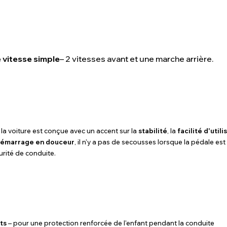
e vitesse simple
– 2 vitesses avant et une marche arrière.
 la voiture est conçue avec un accent sur la
stabilité
, la
facilité d'utili
démarrage en douceur
, il n'y a pas de secousses lorsque la pédale e
urité de conduite.
ts
– pour une protection renforcée de l'enfant pendant la conduite