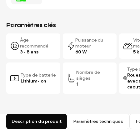
Paramètres clés
Âge
Puissance du
Vi
recommandé
moteur
ma
3 - 8 ans
60 W
5 
Type 
Nombre de
Type de batterie
Roues
sièges
Lithium-ion
avec 
1
caou
Description du produit
Paramètres techniques
F