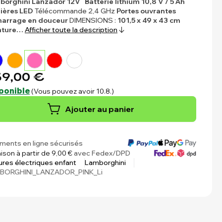
borghini Lanzador 12V
Batterie lithium 10,8 V / 5 Ah
ières LED
Télécommande 2,4 GHz
Portes ouvrantes
arrage en douceur
DIMENSIONS :
101,5 x 49 x 43 cm
nture…
Afficher toute la description
9,00 €
ponible
(Vous pouvez avoir 10.8.)
Ajouter au panier
ments en ligne sécurisés
aison à partir de 9,00 €
avec Fedex/DPD
ures électriques enfant
Lamborghini
BORGHINI_LANZADOR_PINK_Li