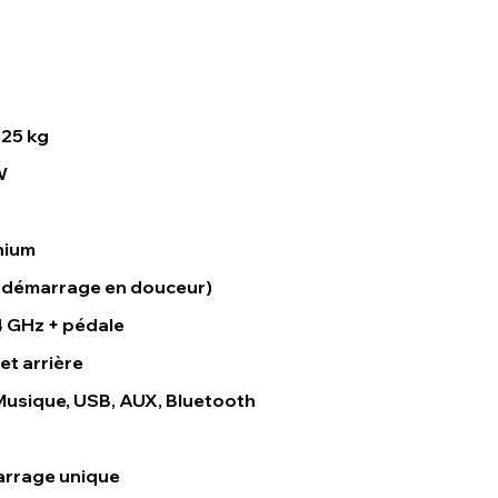
 25 kg
W
thium
(démarrage en douceur)
 GHz + pédale
et arrière
Musique, USB, AUX, Bluetooth
rrage unique