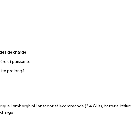
cles de charge
gère et puissante
ite prolongé
trique Lamborghini Lanzador, télécommande (2,4 GHz), batterie lithiu
rcharge).