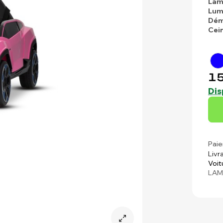
Lam
Lum
Dém
Cei
15
Dis
Paie
Livr
Voit
LAM