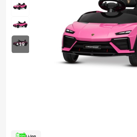
+19
Li-Ion