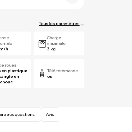
Tous les paramètres
tesse
Charge
ximale
maximale
km/h
3 kg
de roues
 en plastique
Télécommande
sangle en
oui
tchouc
oire aux questions
Avis