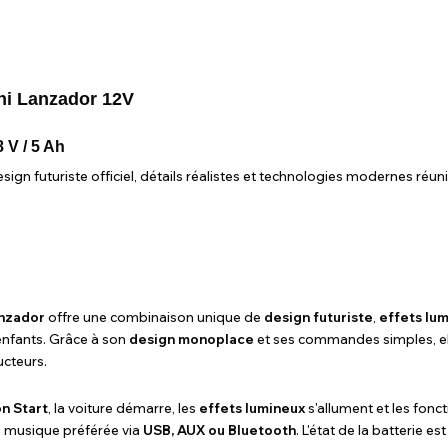
i Lanzador 12V
 V / 5 Ah
gn futuriste officiel, détails réalistes et technologies modernes réuni
nzador
offre une combinaison unique de
design futuriste
,
effets lum
enfants. Grâce à son
design monoplace
et ses commandes simples, elle
ucteurs.
n Start
, la voiture démarre, les
effets lumineux
s'allument et les fonc
e musique préférée via
USB, AUX ou Bluetooth
. L'état de la batterie e