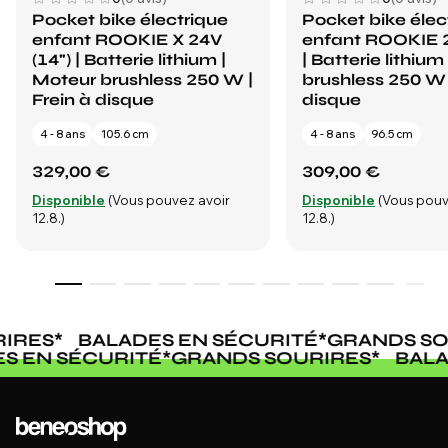
Pocket bike électrique
Pocket bike élec
enfant ROOKIE X 24V
enfant ROOKIE 2
(14") | Batterie lithium |
| Batterie lithium
Moteur brushless 250 W |
brushless 250 W 
Frein à disque
disque
4 - 8 ans
105.6 cm
4 - 8 ans
96.5 cm
329,00 €
309,00 €
Disponible
(Vous pouvez avoir
Disponible
(Vous pouv
12.8.)
12.8.)
IRES
*
BALADES EN SÉCURITÉ
*
GRANDS SO
ES EN SÉCURITÉ
*
GRANDS SOURIRES
*
BAL