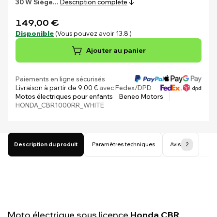
30 W
Siège…
Description complète
149,00 €
Disponible
(Vous pouvez avoir 13.8.)
Ajouter au panier
Paiements en ligne sécurisés
Livraison à partir de 9,00 €
avec Fedex/DPD
Motos électriques pour enfants
Beneo Motors
HONDA_CBR1000RR_WHITE
Description du produit
Paramètres techniques
Avis
2
Moto électrique sous licence
Honda CBR