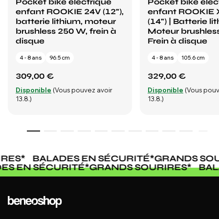
Pocket bike électrique
Pocket bike élec
enfant ROOKIE 24V (12"),
enfant ROOKIE 
batterie lithium, moteur
(14") | Batterie li
brushless 250 W, frein à
Moteur brushles
disque
Frein à disque
4 - 8 ans
96.5 cm
4 - 8 ans
105.6 cm
309,00 €
329,00 €
Disponible
(Vous pouvez avoir
Disponible
(Vous pouv
13.8.)
13.8.)
RES
*
BALADES EN SÉCURITÉ
*
GRANDS SOU
DES EN SÉCURITÉ
*
GRANDS SOURIRES
*
BA