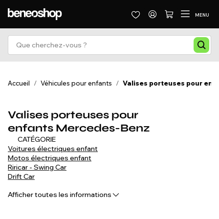
MENU
Accueil
/
Véhicules pour enfants
/
Valises porteuses pour enf
Valises porteuses pour
enfants Mercedes-Benz
CATÉGORIE
Voitures électriques enfant
Motos électriques enfant
Riricar - Swing Car
Drift Car
Valises porteur
Afficher toutes les informations
Quads électriques enfant
Voitures à pédales
Tracteurs électriques enfant