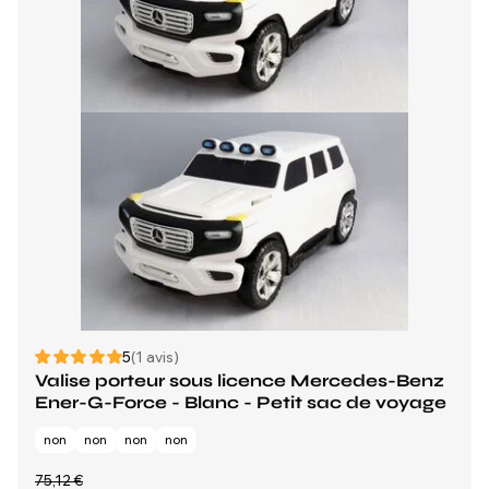
5
(1 avis)
Valise porteur sous licence Mercedes-Benz
Ener-G-Force - Blanc - Petit sac de voyage
non
non
non
non
75,12 €