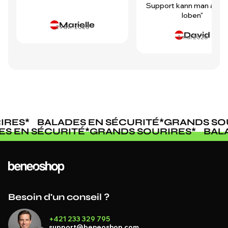
Support kann man auch 
loben"
Marielle
29 avr. 2026
David
1 mai 2026
RES
*
BALADES EN SÉCURITÉ
*
GRANDS SOU
DES EN SÉCURITÉ
*
GRANDS SOURIRES
*
BA
Besoin d'un conseil ?
+421 233 329 795
support@beneoshop.com