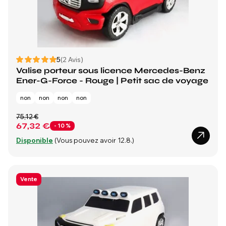
5
(2 Avis)
Valise porteur sous licence Mercedes-Benz
Ener-G-Force - Rouge | Petit sac de voyage
non
non
non
non
75,12 €
67,32 €
- 10 %
Disponible
(Vous pouvez avoir 12.8.)
Vente