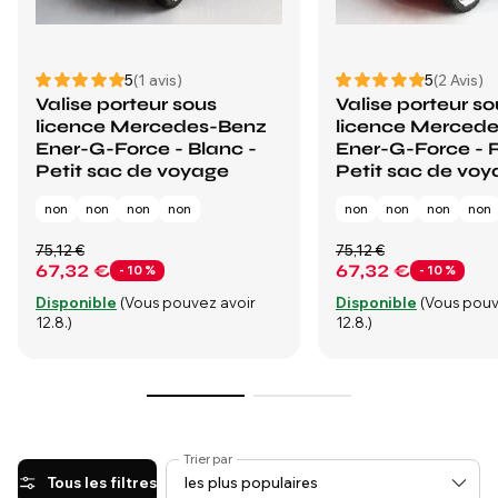
5
(1 avis)
5
(2 Avis)
Valise porteur sous
Valise porteur so
licence Mercedes-Benz
licence Merced
Ener-G-Force - Blanc -
Ener-G-Force - 
Petit sac de voyage
Petit sac de vo
non
non
non
non
non
non
non
non
75,12 €
75,12 €
67,32 €
67,32 €
- 10 %
- 10 %
Disponible
(Vous pouvez avoir
Disponible
(Vous pouv
12.8.)
12.8.)
Trier par
Tous les filtres