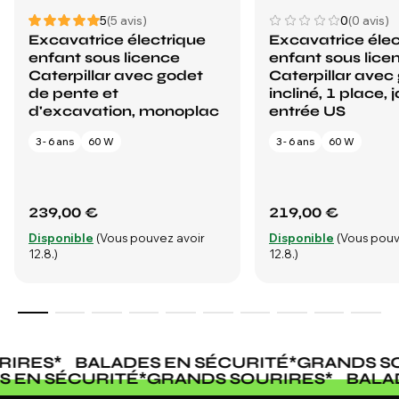
5
(5 avis)
0
(0 avis)
Excavatrice électrique
Excavatrice élec
enfant sous licence
enfant sous lice
Caterpillar avec godet
Caterpillar avec
de pente et
incliné, 1 place, 
d'excavation, monoplac
entrée US
3 - 6 ans
60 W
3 - 6 ans
60 W
239,00 €
219,00 €
Disponible
(Vous pouvez avoir
Disponible
(Vous pouv
12.8.)
12.8.)
IRES
*
BALADES EN SÉCURITÉ
*
GRANDS SO
ES EN SÉCURITÉ
*
GRANDS SOURIRES
*
BAL