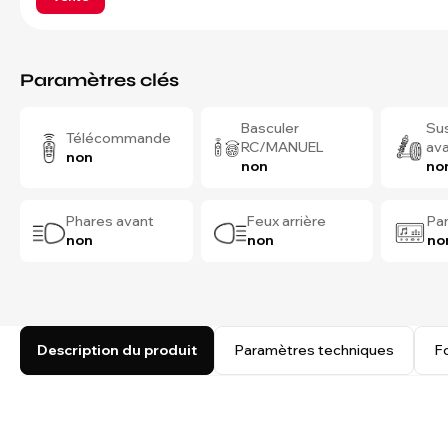
Paramètres clés
Basculer
Su
Télécommande
RC/MANUEL
av
non
non
no
Phares avant
Feux arrière
Pa
non
non
no
Description du produit
Paramètres techniques
F