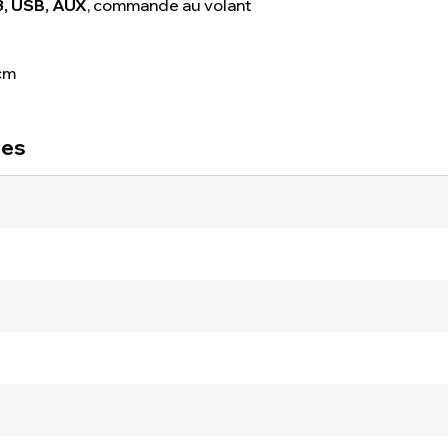
, USB, AUX
, commande au volant
 cm
ues