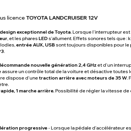
ous licence
TOYOTA LANDCRUISER 12V
design exceptionnel de Toyota
. Lorsque l'interrupteur est
eur
, et les phares
LED
s'allument. Effets sonores tels que :
élodies,
entrée AUX, USB
sont toujours disponibles pour le p
P3
.
lécommande nouvelle génération 2,4 GHz
et d'un interr
assure un contrôle total de la voiture et désactive toutes 
ture dispose d'une
traction arrière avec moteurs de 35 W
.
tre.
rapide, 1 marche arrière.
Possibilité de régler la vitesse d
ération progressive
- Lorsque la pédale d'accélérateur es