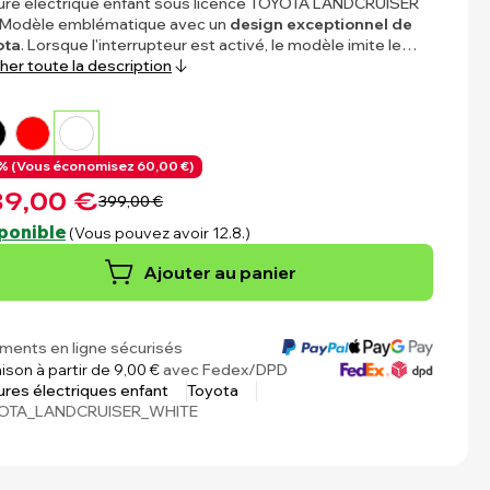
ure électrique enfant sous licence TOYOTA LANDCRUISER
 Modèle emblématique avec un
design exceptionnel de
ota
. Lorsque l'interrupteur est activé, le modèle imite le…
cher toute la description
% (
Vous économisez
60,00 €)
9,00 €
399,00 €
ponible
(Vous pouvez avoir 12.8.)
Ajouter au panier
ments en ligne sécurisés
aison à partir de 9,00 €
avec Fedex/DPD
ures électriques enfant
Toyota
OTA_LANDCRUISER_WHITE