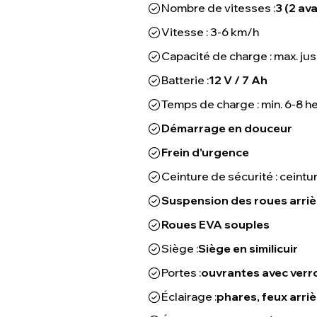
Nombre de vitesses :
3 (2 ava
Vitesse : 3-6 km/h
Capacité de charge : max. ju
Batterie :
12 V / 7 Ah
Temps de charge : min. 6-8 h
Démarrage en douceur
Frein d'urgence
Ceinture de sécurité : ceintur
Suspension des roues arriè
Roues EVA souples
Siège :
Siège en similicuir
Portes :
ouvrantes avec verr
Éclairage :
phares, feux arri