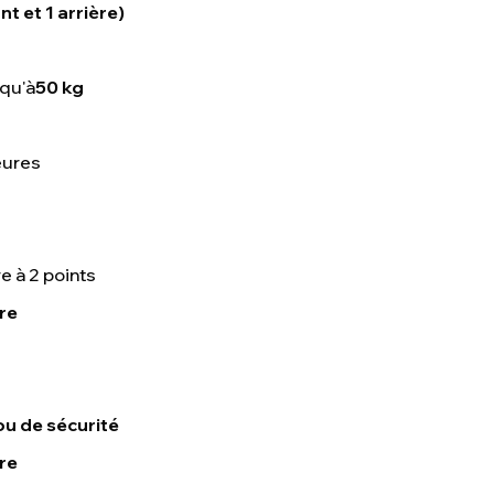
nt et 1 arrière)
squ'à
50 kg
eures
e à 2 points
re
ou de sécurité
ère