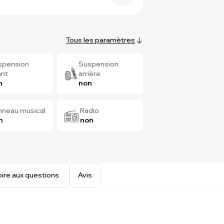
Tous les paramètres
spension
Suspension
ant
arrière
n
non
nneau musical
Radio
n
non
oire aux questions
Avis