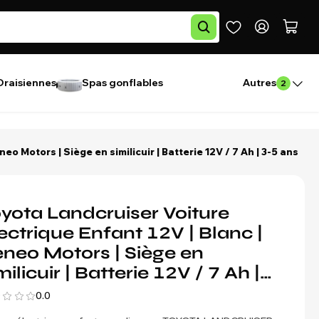
Draisiennes
Spas gonflables
Autres
2
eo Motors | Siège en similicuir | Batterie 12V / 7 Ah | 3-5 ans
yota Landcruiser Voiture
ectrique Enfant 12V | Blanc |
neo Motors | Siège en
milicuir | Batterie 12V / 7 Ah |
5 ans
0.0