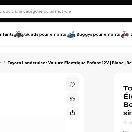
nfants
Quads pour enfants
Buggys pour enfants
t
/
Toyota Landcruiser Voiture Électrique Enfant 12V | Blanc | Ben
To
Él
Be
si
3-