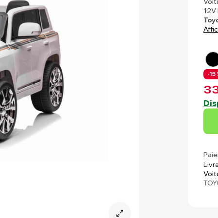
Voit
12V
Toy
Affi
-15 
33
Dis
Paie
Livr
Voit
TOY