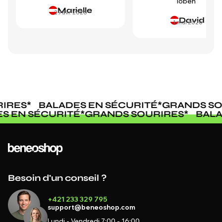
loben"
Marielle
29 avr. 2026
David
1 mai 2026
IRES
*
BALADES EN SÉCURITÉ
*
GRANDS SO
ES EN SÉCURITÉ
*
GRANDS SOURIRES
*
BAL
Besoin d'un conseil ?
+421 233 329 795
support@beneoshop.com
Lundi - Vendredi 7:00 - 16:00