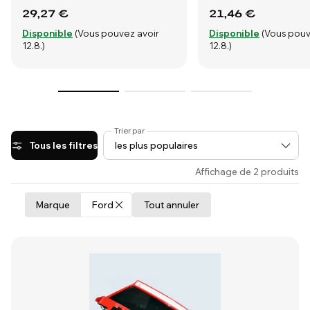
29,27 €
21,46 €
Disponible
(Vous pouvez avoir
Disponible
(Vous pouv
12.8.)
12.8.)
Trier par
Tous les filtres
Affichage de 2 produits
Marque
Ford
Tout annuler