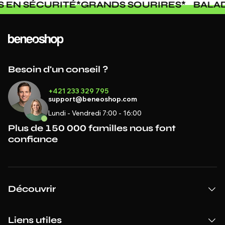
S EN SÉCURITÉ
*
GRANDS SOURIRES
*
BALA
Besoin d'un conseil ?
+421 233 329 795
support@beneoshop.com
Lundi - Vendredi 7:00 - 16:00
Plus de 150 000 familles nous font
confiance
Découvrir
Liens utiles