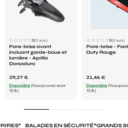
0
(0 avis)
0
(0 avis)
Pare-brise avant
Pare-brise - For
incluant garde-boue et
Duty Rouge
lumière - Aprilia
Dorsoduro
29,27 €
21,46 €
Disponible
(Vous pouvez avoir
Disponible
(Vous pouv
10.8.)
10.8.)
RIRES
*
BALADES EN SÉCURITÉ
*
GRANDS S