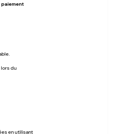
u paiement
ble.
 lors du
es en utilisant