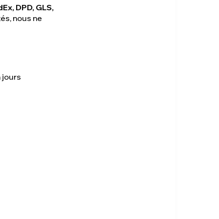
dEx, DPD, GLS,
tés, nous ne
 jours