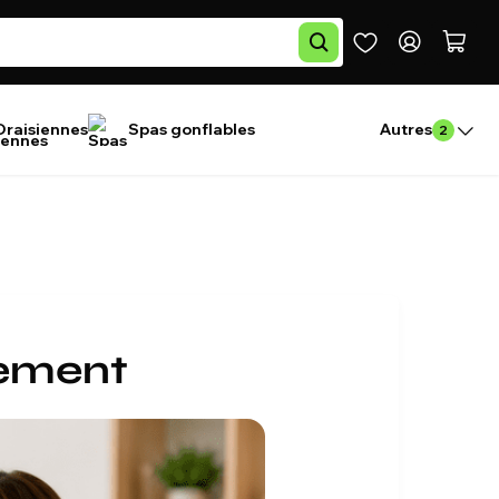
Draisiennes
Spas gonflables
Autres
2
iement