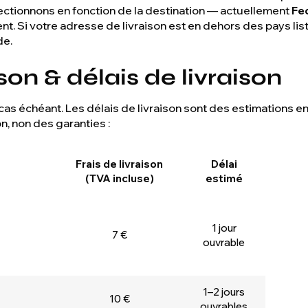
ectionnons en fonction de la destination — actuellement
Fe
nt. Si votre adresse de livraison est en dehors des pays lis
de.
ison & délais de livraison
e cas échéant. Les délais de livraison sont des estimations en
on, non des garanties :
Frais de livraison
Délai
(TVA incluse)
estimé
1 jour
7 €
ouvrable
1–2 jours
10 €
ouvrables