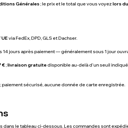
itions Générales
; le prix et le total que vous voyez
lors d
'
UE
via FedEx, DPD, GLS et Dachser.
4 jours après paiement — généralement sous 1 jour ouvra
7 €
;
livraison gratuite
disponible au-delà d'un seuil indiqué
; paiement sécurisé, aucune donnée de carte enregistrée.
ns
tés dans le tableau ci-dessous. Les commandes sont expédié