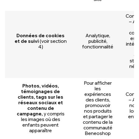
Cons
– Art
po
cook
Données de cookies
Analytique,
esse
et de suivi
(voir section
publicité,
intérê
4)
fonctionnalité
po
co
stri
néce
Pour afficher
Photos, vidéos,
les
témoignages de
expériences
Cons
clients, tags sur les
des clients,
– Art
réseaux sociaux et
promouvoir
not
contenu de
nos produits
lors
campagne,
y compris
et partager le
enfa
les images où des
contenu de la
vi
enfants peuvent
communauté
apparaître
Beneoshop