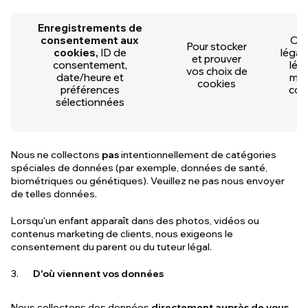
Enregistrements de
consentement aux
Obl
Pour stocker
cookies,
ID de
légale
et prouver
consentement,
lég
vos choix de
date/heure et
mat
cookies
préférences
con
sélectionnées
Nous ne collectons
pas
intentionnellement de catégories
spéciales de données (par exemple, données de santé,
biométriques ou génétiques). Veuillez ne pas nous envoyer
de telles données.
Lorsqu'un enfant apparaît dans des photos, vidéos ou
contenus marketing de clients, nous exigeons le
consentement du parent ou du tuteur légal.
D'où viennent vos données
Nous collectons des données
directement auprès de vous