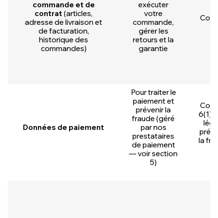
commande et de
exécuter
contrat
(articles,
votre
Contr
adresse de livraison et
commande,
6
de facturation,
gérer les
historique des
retours et la
commandes)
garantie
Pour traiter le
paiement et
Contr
prévenir la
6(1)(b
fraude (géré
légi
Données de paiement
par nos
préve
prestataires
la fra
de paiement
6
— voir section
5)