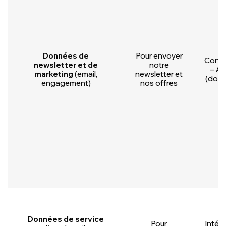
Données de
Pour envoyer
Cons
newsletter et de
notre
– Art
marketing
(email,
newsletter et
(doub
engagement)
nos offres
Données de service
Pour
Intérê