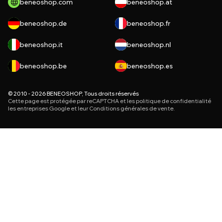
beneoshop.com
beneoshop.at
beneoshop.de
beneoshop.fr
beneoshop.it
beneoshop.nl
beneoshop.be
beneoshop.es
© 2010 - 2026 BENEOSHOP, Tous droits réservés
Cette page est protégée par reCAPTCHA et les
politique de confidentialité
les entreprises Google et leur
Conditions générales de vente
.