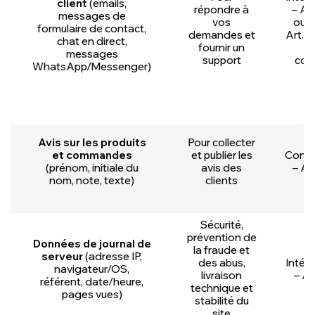
client
(emails,
répondre à
– Art.
messages de
vos
ou c
formulaire de contact,
demandes et
Art. 6(
chat en direct,
fournir un
à
messages
support
co
WhatsApp/Messenger)
Avis sur les produits
Pour collecter
et commandes
et publier les
Cons
(prénom, initiale du
avis des
– Art
nom, note, texte)
clients
Sécurité,
prévention de
Données de journal de
la fraude et
serveur
(adresse IP,
des abus,
Intérê
navigateur/OS,
livraison
– Art
référent, date/heure,
technique et
pages vues)
stabilité du
site