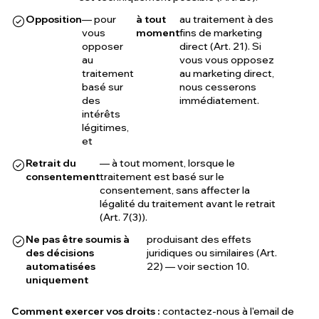
Opposition
— pour
à tout
au traitement à des
vous
moment
fins de marketing
opposer
direct (Art. 21). Si
au
vous vous opposez
traitement
au marketing direct,
basé sur
nous cesserons
des
immédiatement.
intérêts
légitimes,
et
Retrait du
— à tout moment, lorsque le
consentement
traitement est basé sur le
consentement, sans affecter la
légalité du traitement avant le retrait
(Art. 7(3)).
Ne pas être soumis à
produisant des effets
des décisions
juridiques ou similaires (Art.
automatisées
22) — voir section 10.
uniquement
Comment exercer vos droits :
contactez-nous à l'email de