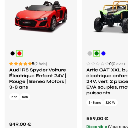
5
(2 Avis)
0
(0 avis)
Audi R8 Spyder Voiture
Artic CAT XXL b
Électrique Enfant 24V |
électrique enfan
Rouge | Beneo Motors |
24V, vert, 2 plac
3-8 ans
EVA souples, mo
puissants
non
non
3 - 8 ans
320 W
559,00 €
849,00 €
Disponible
(Vous pouv