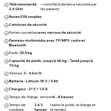
Télécommande
– contrôle à distance sécurisé par
2,4 GHz
les parents.
Roues EVA souples
Ceintures de sécurité
Portes ouvrantes
avec verrous de sécurité
Panneau multimédia avec TF/MP3, radio et
Bluetooth
Poids :
25,5 kg
Capacité de poids : jusqu'à 60 kg – Testé jusqu'à
70 kg
Vitesse :
3 – 6 km/h
Batterie : Lithium 18 V / 5 Ah
Chargeur : 21 V / 1,0 A
Temps de charge : environ
6 – 8 heures
Temps de
2 à 3
(selon le poids, la charge et
conduite :
heures
le terrain)