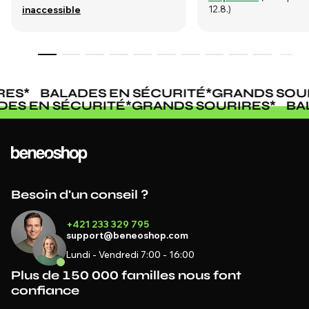
12.8.)
inaccessible
ES
*
BALADES EN SÉCURITÉ
*
GRANDS SOUR
ADES EN SÉCURITÉ
*
GRANDS SOURIRES
*
B
Besoin d'un conseil ?
+421 233 329 795
support@beneoshop.com
Lundi - Vendredi 7:00 - 16:00
Plus de 150 000 familles nous font
confiance