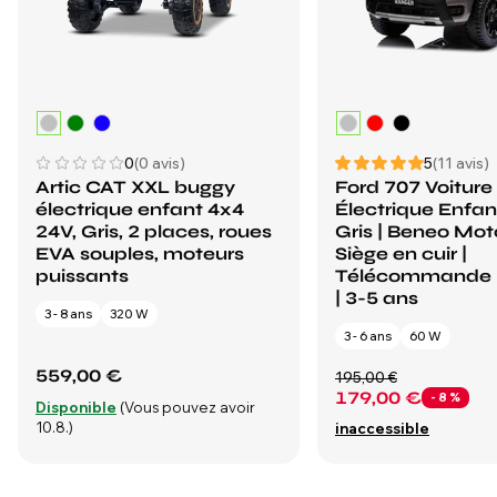
0
(0 avis)
5
(11 avis)
Artic CAT XXL buggy
Ford 707 Voiture
électrique enfant 4x4
Électrique Enfan
24V, Gris, 2 places, roues
Gris | Beneo Moto
EVA souples, moteurs
Siège en cuir |
puissants
Télécommande 
| 3-5 ans
3 - 8 ans
320 W
3 - 6 ans
60 W
559,00 €
195,00 €
179,00 €
- 8 %
Disponible
(Vous pouvez avoir
10.8.)
inaccessible