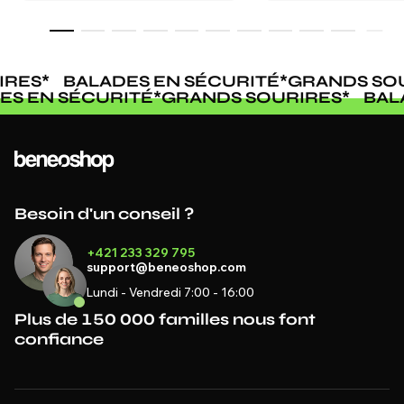
RES
*
BALADES EN SÉCURITÉ
*
GRANDS SOU
DES EN SÉCURITÉ
*
GRANDS SOURIRES
*
BA
Besoin d'un conseil ?
+421 233 329 795
support@beneoshop.com
Lundi - Vendredi 7:00 - 16:00
Plus de 150 000 familles nous font
confiance