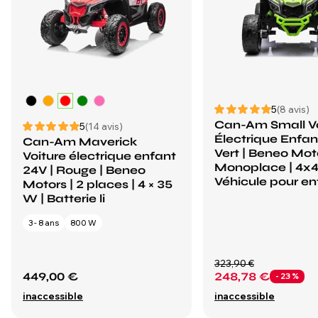
5
(8 avis)
Can-Am Small Vo
5
(14 avis)
Électrique Enfan
Can-Am Maverick
Vert | Beneo Moto
Voiture électrique enfant
Monoplace | 4x4
24V | Rouge | Beneo
Véhicule pour en
Motors | 2 places | 4 × 35
W | Batterie li
3 - 8 ans
800 W
323,90 €
449,00 €
248,78 €
- 23 %
inaccessible
inaccessible