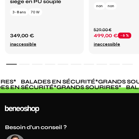
siège en PU souple
non
non
3 - 8 ans
70 W
529,00 €
349,00 €
499,00 €
- 6 %
inaccessible
inaccessible
RES
*
BALADES EN SÉCURITÉ
*
GRANDS SOU
DES EN SÉCURITÉ
*
GRANDS SOURIRES
*
BA
Besoin d'un conseil ?