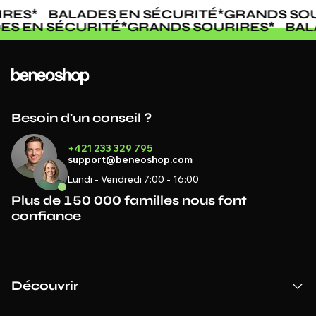
RES
*
BALADES EN SÉCURITÉ
*
GRANDS SOU
DES EN SÉCURITÉ
*
GRANDS SOURIRES
*
BA
Besoin d'un conseil ?
+421 233 329 795
support@beneoshop.com
Lundi - Vendredi 7:00 - 16:00
Plus de 150 000 familles nous font
confiance
Découvrir