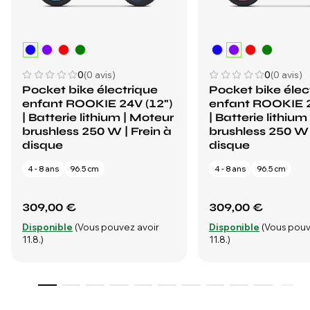
0
(0 avis)
0
(0 avis)
Pocket bike électrique
Pocket bike élec
enfant ROOKIE 24V (12")
enfant ROOKIE 2
| Batterie lithium | Moteur
| Batterie lithium
brushless 250 W | Frein à
brushless 250 W 
disque
disque
4 - 8 ans
96.5 cm
4 - 8 ans
96.5 cm
309,00 €
309,00 €
Disponible
(Vous pouvez avoir
Disponible
(Vous pouv
11.8.)
11.8.)