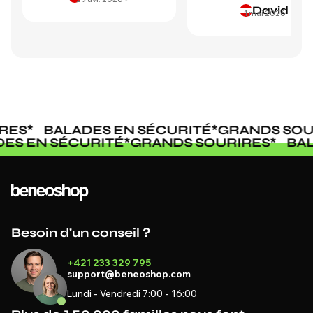
David
1 mai 2026
ES
*
BALADES EN SÉCURITÉ
*
GRANDS SOUR
ADES EN SÉCURITÉ
*
GRANDS SOURIRES
*
B
Besoin d'un conseil ?
+421 233 329 795
support@beneoshop.com
Lundi - Vendredi 7:00 - 16:00