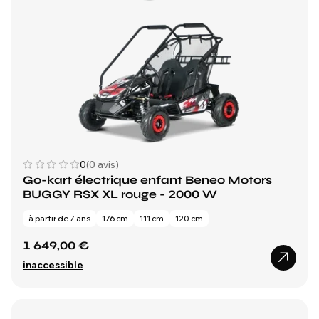
0
(0 avis)
Go-kart électrique enfant Beneo Motors
BUGGY RSX XL rouge - 2000 W
à partir de 7 ans
176 cm
111 cm
120 cm
1 649,00 €
inaccessible