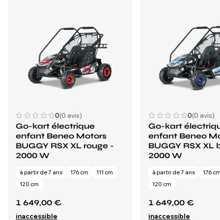
0
(0 avis)
0
(0 avis)
Go-kart électrique
Go-kart électriq
enfant Beneo Motors
enfant Beneo M
BUGGY RSX XL rouge -
BUGGY RSX XL b
2000 W
2000 W
à partir de 7 ans
176 cm
111 cm
à partir de 7 ans
176 c
120 cm
120 cm
1 649,00 €
1 649,00 €
inaccessible
inaccessible