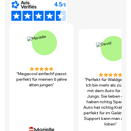
"Megacool einfach!! passt
perfekt für meinen 6 jahre
"Perfekt für Waldgegen
alten jungen"
Ich bin mehr als zufrie
mit dem Auto für mei
Jungs. Sie lieben es u
haben richtig Spass! D
Auto hat richtig Kraft und
perfekt für im Gelände.
Support kann man auch 
loben"
Marielle
29 avr. 2026