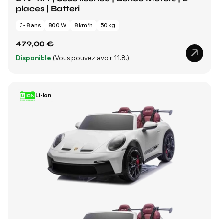
places | Batteri
3 - 8 ans
800 W
8 km/h
50 kg
479,00 €
Disponible
(Vous pouvez avoir 11.8.)
Li-Ion