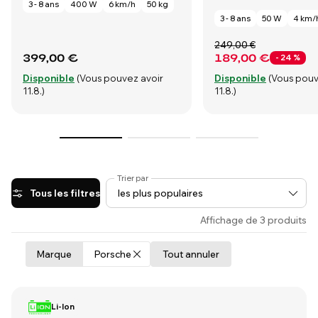
3 - 8 ans
400 W
6 km/h
50 kg
3 - 8 ans
50 W
4 km/
249,00 €
399,00 €
189,00 €
- 24 %
Disponible
(Vous pouvez avoir
Disponible
(Vous pouv
11.8.)
11.8.)
Trier par
Tous les filtres
Affichage de 3 produits
Marque
Porsche
Tout annuler
Li-Ion