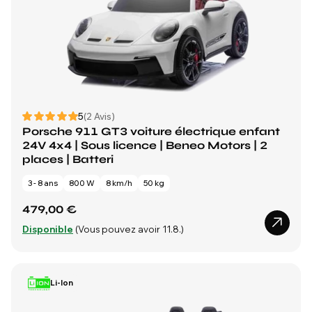
5
(2 Avis)
Porsche 911 GT3 voiture électrique enfant
24V 4x4 | Sous licence | Beneo Motors | 2
places | Batteri
3 - 8 ans
800 W
8 km/h
50 kg
479,00 €
Disponible
(Vous pouvez avoir 11.8.)
Li-Ion