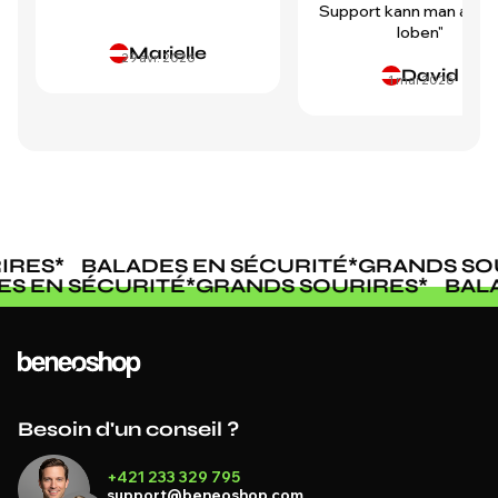
Support kann man auch 
loben"
Marielle
29 avr. 2026
David
1 mai 2026
RES
*
BALADES EN SÉCURITÉ
*
GRANDS SOU
DES EN SÉCURITÉ
*
GRANDS SOURIRES
*
BA
Besoin d'un conseil ?
+421 233 329 795
support@beneoshop.com