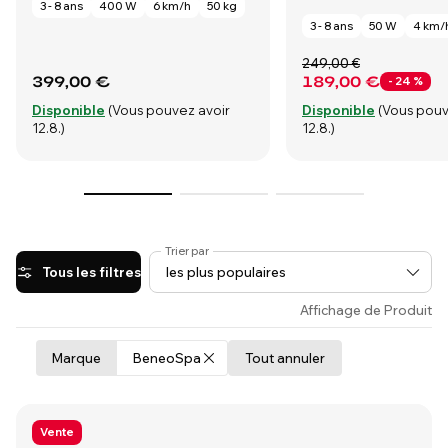
3 - 8 ans
400 W
6 km/h
50 kg
3 - 8 ans
50 W
4 km/
249,00 €
399,00 €
189,00 €
- 24 %
Disponible
(Vous pouvez avoir
Disponible
(Vous pouv
12.8.)
12.8.)
Trier par
Tous les filtres
Affichage de Produit
Marque
BeneoSpa
Tout annuler
Vente