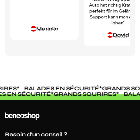
Auto hat richtig Kraft und
perfekt für im Gelände.
Support kann man auch 
loben"
Marielle
29 avr. 2026
David
1 mai 2026
IRES
*
BALADES EN SÉCURITÉ
*
GRANDS SO
ES EN SÉCURITÉ
*
GRANDS SOURIRES
*
BAL
Besoin d'un conseil ?