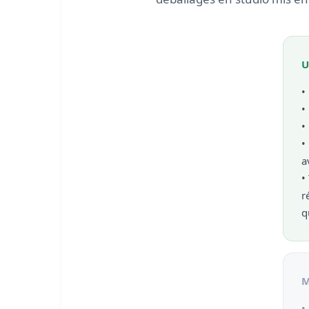
U
•
•
•
•
a
•
r
q
M
•