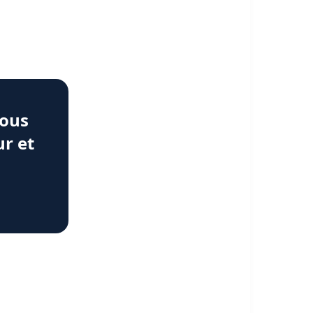
nous
ur et