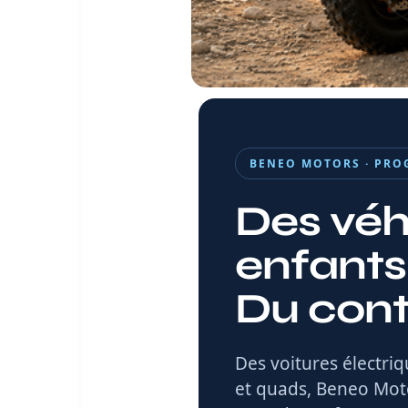
BENEO MOTORS · PRO
Des véh
enfants
Du cont
Des voitures électriq
et quads, Beneo Motor