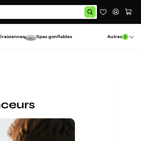
Draisiennes
Spas gonflables
Autres
2
nceurs