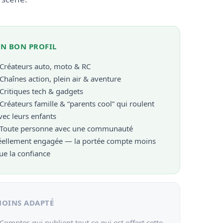
N BON PROFIL
 Créateurs auto, moto & RC
 Chaînes action, plein air & aventure
 Critiques tech & gadgets
 Créateurs famille & “parents cool” qui roulent
vec leurs enfants
 Toute personne avec une communauté
éellement engagée — la portée compte moins
ue la confiance
OINS ADAPTÉ
 Comptes qui publient tout ce qui est offert cette