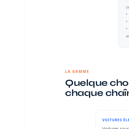
s
•
•
•
a
LA GAMME
Quelque cho
chaque chaî
VOITURES ÉL
Voitures sous