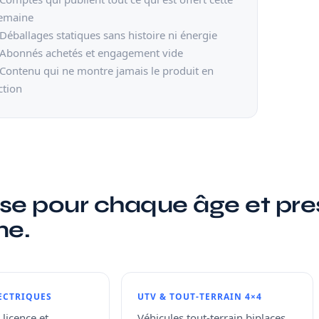
emaine
 Déballages statiques sans histoire ni énergie
 Abonnés achetés et engagement vide
 Contenu qui ne montre jamais le produit en
ction
se pour chaque âge et pr
ne.
ECTRIQUES
UTV & TOUT-TERRAIN 4×4
 licence et
Véhicules tout-terrain biplaces