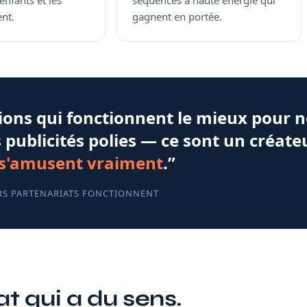
enfants et les
séquences à haute énergie qui
nt.
gagnent en portée.
tions qui fonctionnent le mieux pour 
 publicités polies — ce sont un créate
s'amusent vraiment
.”
S PARTENARIATS FONCTIONNENT
t qui a du sens.