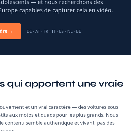
 adolescents — et nous recherchons des
'Europe capables de capturer cela en vidéo.
ndre →
DE · AT · FR · IT · ES · NL · BE
s qui apportent une vraie
mouvement et un vrai caractère — des voitures sous
petits aux motos et quads pour les plus grands. Nous
le contenu semble authentique et vivant, pas des
 scène.