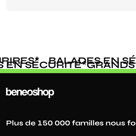
IRES
*
BALADES EN SÉC
ES EN SÉCURITÉ
*
GRAND
Plus de 150 000 familles nous f