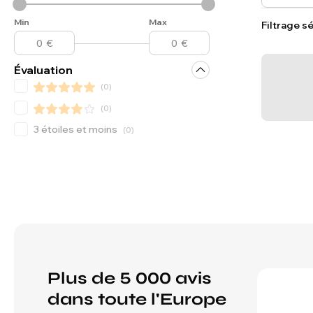
Min
Max
Filtrage sé
Évaluation
(
0
)
(
0
)
3 étoiles et moins
(
0
)
Plus de 5 000 avis
dans toute l'Europe