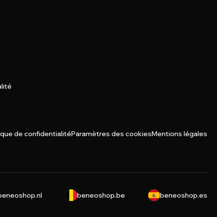
lité
ique de confidentialité
Paramètres des cookies
Mentions légales
beneoshop.nl
beneoshop.be
beneoshop.es