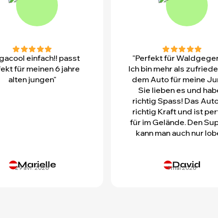
acool einfach!! passt
"Perfekt für Waldgege
ekt für meinen 6 jahre
Ich bin mehr als zufriede
alten jungen"
dem Auto für meine Ju
Sie lieben es und ha
richtig Spass! Das Auto
richtig Kraft und ist pe
für im Gelände. Den Su
kann man auch nur lob
Marielle
David
29 avr. 2026
1 mai 2026