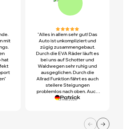
nde.
"Alles in allem sehr gut! Das
"
n mit
Auto ist unkompliziert und
ngs.
zügig zusammengebaut.
ben
Durch die EVA Räder läuft es
 hat
bei uns auf Schotter und
rfekt
Waldwegen sehr ruhig und
pport
ausgeglichen. Durch die
en"
Allrad Funktion fährt es auch
steilere Steigungen
problemlos nach oben. Auch
Patrick
die Verarbeitung ist gut. Auch
13 mai 2026
sind Ersatzteile
nachbestellbar. Von mir für
den Preis eine klare
Kaufempfehlung."