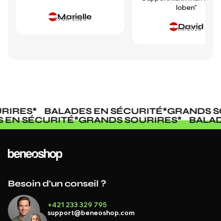
loben"
Marielle
29 avr. 2026
David
1 mai 2026
RIRES
*
BALADES EN SÉCURITÉ
*
GRANDS S
S EN SÉCURITÉ
*
GRANDS SOURIRES
*
BALA
Besoin d'un conseil ?
+421 233 329 795
support@beneoshop.com