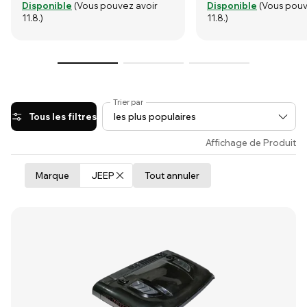
Disponible
(Vous pouvez avoir
Disponible
(Vous pouv
11.8.)
11.8.)
Trier par
Tous les filtres
Affichage de Produit
Marque
JEEP
Tout annuler